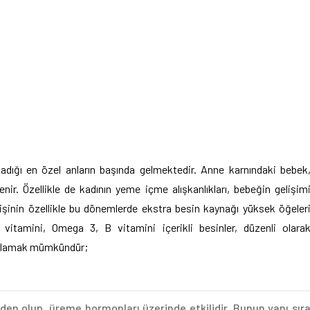
şadığı en özel anların başında gelmektedir. Anne karnındaki bebek
ir. Özellikle de kadının yeme içme alışkanlıkları, bebeğin gelişim
işinin özellikle bu dönemlerde ekstra besin kaynağı yüksek öğeler
vitamini, Omega 3, B vitamini içerikli besinler, düzenli olara
açıklamak mümkündür;
den olup, üreme hormonları üzerinde etkilidir. Bunun yanı sır