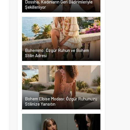
Dossha, Kadınların Geri Bildirimleriyle
Şekilleniyor
ı
a
n
ı
Bohemino: Özgür Ruhun ve Bohem
Stilin Adresi
j
Bohem Elbise Modası: Özgür Ruhunuzu
Stilinize Yansıtın