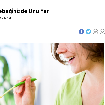
Bebeğinizde Onu Yer
e Onu Yer
A
A
-
+