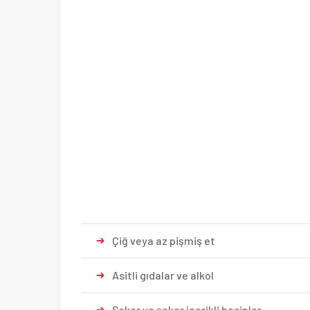
Çiğ veya az pişmiş et
Asitli gıdalar ve alkol
Şeker ve şeker içerikli besinler