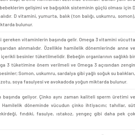
 bebeklerim gelişimi ve bağışıklık sisteminin güçlü olması için 
alıdır. D vitamini, yumurta, balık (ton balığı, uskumru, somon)
iktarda bulunur.
 gereken vitaminlerin başında gelir. Omega 3 vitamini vücutt
şarıdan alınmalıdır. Özellikle hamilelik dönemlerinde anne v
çerikli besinler tüketilmelidir. Bebeğin organlarının sağlıklı bi
ega 3 tüketimine önem verilmeli ve Omega 3 açısından zengi
 besinler; Somon, uskumru, sardalya gibi yağlı soğuk su balıkları
zotu, soya fasulyesi ve avokadoda yoğun miktarda bulunur.
in başında geliyor. Çinko aynı zaman kaliteli sperm üretimi v
. Hamilelik döneminde vücudun çinko ihtiyacını; tahıllar, sü
çekirdeği, fındıki, fasulye, ıstakoz, yengeç gibi daha pek ço