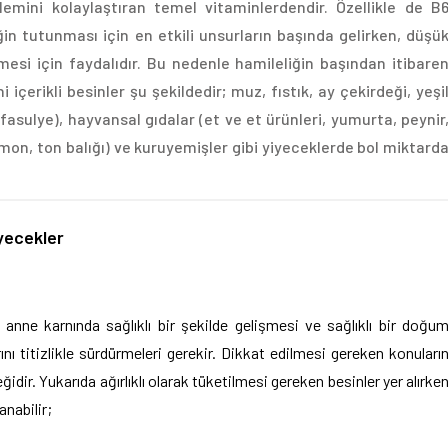
emini kolaylaştıran temel vitaminlerdendir. Özellikle de B
in tutunması için en etkili unsurların başında gelirken, düşü
i için faydalıdır. Bu nedenle hamileliğin başından itibare
içerikli besinler şu şekildedir; muz, fıstık, ay çekirdeği, yeşi
fasulye), hayvansal gıdalar (et ve et ürünleri, yumurta, peynir
omon, ton balığı) ve kuruyemişler gibi yiyeceklerde bol miktard
yecekler
anne karnında sağlıklı bir şekilde gelişmesi ve sağlıklı bir doğu
ını titizlikle sürdürmeleri gerekir. Dikkat edilmesi gereken konuları
idir. Yukarıda ağırlıklı olarak tüketilmesi gereken besinler yer alırke
anabilir;