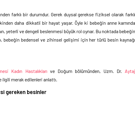
inden farklı bir durumdur. Gerek duysal gerekse fiziksel olarak farkl
inden daha dikkatli bir hayat yaşar. Öyle ki bebeğin anne karnınd
ının, yeterli ve dengeli beslenmesi büyük rol oynar. Bu noktada bebeği
, bebeğin bedensel ve zihinsel gelişimi için her türlü besin kaynağ
nesi
Kadın Hastalıkları
ve Doğum bölümünden, Uzm. Dr.
Ayta
ilgili merak edilenleri anlattı.
esi gereken besinler