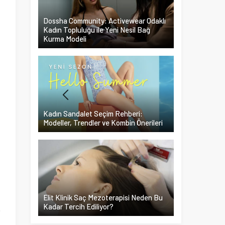
Dossha Community: Activewear Odaklı
Kadın Topluluğu ile Yeni Nesil Bağ
Kurma Modeli
Kadın Sandalet Seçim Rehberi:
,
Modeller, Trendler ve Kombin Önerileri
i
i
k
Elit Klinik Saç Mezoterapisi Neden Bu
Kadar Tercih Ediliyor?
a