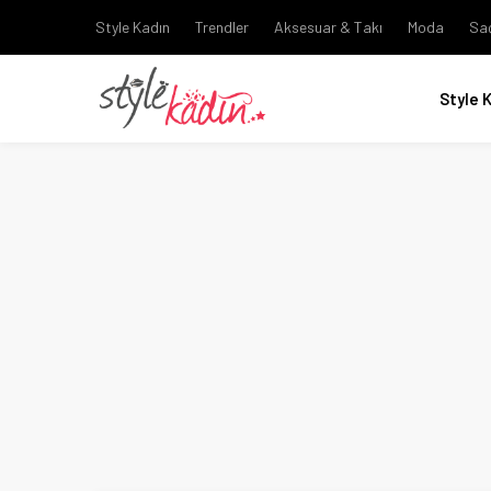
Style Kadın
Trendler
Aksesuar & Takı
Moda
Sa
Style 