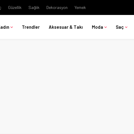
ç
Güzellik
Sağlık
Dekorasyon
Yemek
Kadın
Trendler
Aksesuar & Takı
Moda
Saç