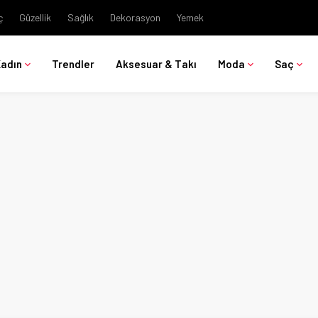
ç
Güzellik
Sağlık
Dekorasyon
Yemek
Kadın
Trendler
Aksesuar & Takı
Moda
Saç