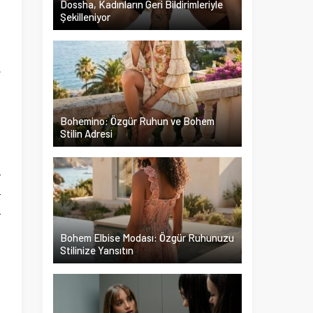
Dossha, Kadınların Geri Bildirimleriyle
Şekilleniyor
e
i
Bohemino: Özgür Ruhun ve Bohem
Stilin Adresi
i
m
r
r
r
Bohem Elbise Modası: Özgür Ruhunuzu
Stilinize Yansıtın