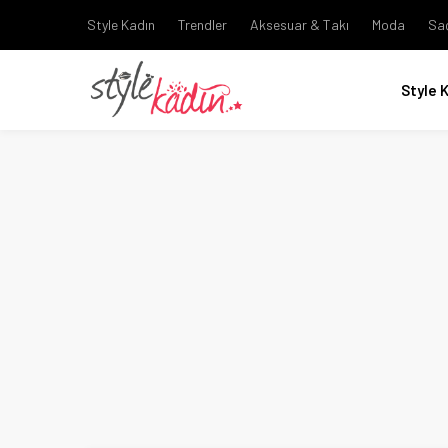
Style Kadın
Trendler
Aksesuar & Takı
Moda
Sa
Style 