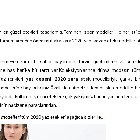
un en güzel etekleri tasarlamış.Feminen, spor modelleri ile her stil
izi tamamlamadan önce mutlaka zara 2020 yeni sezon etek modellerin
rmeyen zara stil sahibi bayanların, tarzını güçlendiren ve sürekl
ndine has harika bir tarzı var.Koleksiyonlarında dünya modasın tü
Yaz renkleri
yaz desenli 2020 zara etek
modelleriyle garika bi
 modellerine bayılcaksınız.Özellikle asimetrik kesim olan modeller bi
 yanda kullanılmış mini eteklere çok yakışmış, bunun yanında fermua
rinin nacizane paraçlarından.
k modelleri
tüm 2020 yaz etekleri aşağıda sizler ile…