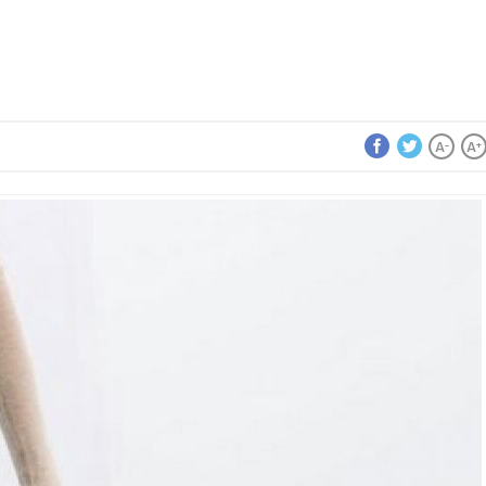
A
A
-
+