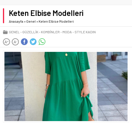
Keten Elbise Modelleri
Anasayfa
»
Genel
»
Keten Elbise Modelleri
GENEL
GÜZELLIK
KOMBINLER
MODA
STYLE KADIN
A
A
+
-