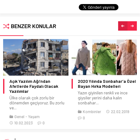
BENZER KONULAR
Açık Yazılım Ağı’ndan
2020 Yılında Sonbahar’a Özel
Afetlerde Faydalı Olacak
Bayan Hırka Modelleri
Yazılımlar
Yazın giyinilen renkli ve ince
Ülke olarak çok zorlu bir
giysiler yerini daha kalın
dönemden geçiyoruz. Bu zorlu
sonbahar...
ve...
Kombinler
22.02.2019
Genel
Yaşam
0
10.02.2023
0