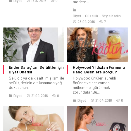
Diyet
17.07.2016
0
modern...
Diyet
Güzellik
Style Kadın
28.04.2016
7
Ender Saraç’tan Selülitler için
Holywood Yıldızları Formunu
Diyet Önerisi
Hangi Besinlere Borçlu?
Selüloit ya da kısaltılmış ismi ile
Holywood ünlüleri sürekli
selülit,derinin alt kısmında,yağ
önünde ve her zaman
dokusunun...
mükemmel görünmek
zorundalar.Bu...
Diyet
21.04.2016
0
Diyet
21.04.2016
0