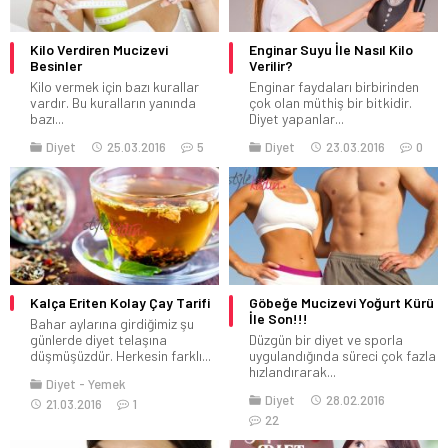
Kilo Verdiren Mucizevi
Enginar Suyu İle Nasıl Kilo
Besinler
Verilir?
Kilo vermek için bazı kurallar
Enginar faydaları birbirinden
vardır. Bu kuralların yanında
çok olan müthiş bir bitkidir.
bazı...
Diyet yapanlar...
Diyet
25.03.2016
5
Diyet
23.03.2016
0
Kalça Eriten Kolay Çay Tarifi
Göbeğe Mucizevi Yoğurt Kürü
İle Son!!!
Bahar aylarına girdiğimiz şu
günlerde diyet telaşına
Düzgün bir diyet ve sporla
düşmüşüzdür. Herkesin farklı...
uygulandığında süreci çok fazla
hızlandırarak...
Diyet
Yemek
Diyet
28.02.2016
21.03.2016
1
22