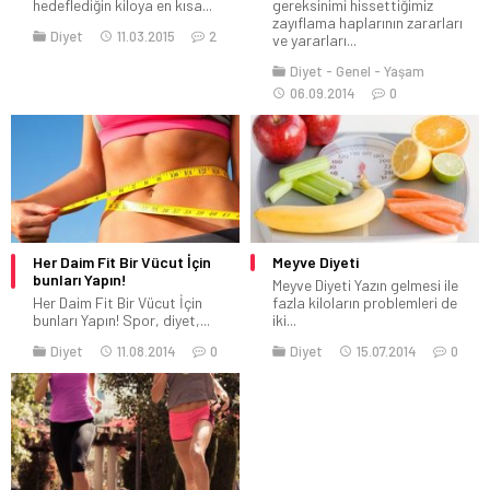
hedeflediğin kiloya en kısa...
gereksinimi hissettiğimiz
zayıflama haplarının zararları
Diyet
11.03.2015
2
ve yararları...
Diyet
Genel
Yaşam
06.09.2014
0
Her Daim Fit Bir Vücut İçin
Meyve Diyeti
bunları Yapın!
Meyve Diyeti Yazın gelmesi ile
Her Daim Fit Bir Vücut İçin
fazla kiloların problemleri de
bunları Yapın! Spor, diyet,...
iki...
Diyet
11.08.2014
0
Diyet
15.07.2014
0