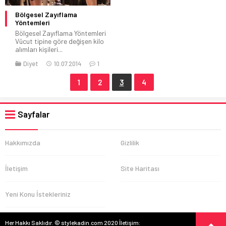
Bölgesel Zayıflama
Yöntemleri
Bölgesel Zayıflama Yöntemleri
Vücut tipine göre değişen kilo
alımları kişileri...
Diyet
10.07.2014
1
1
2
3
4
Sayfalar
Hakkımızda
Gizlilik
İletişim
Site Haritası
Yeni Konu İstekleriniz
Her Hakkı Saklıdır. © stylekadin.com 2020 İletişim: