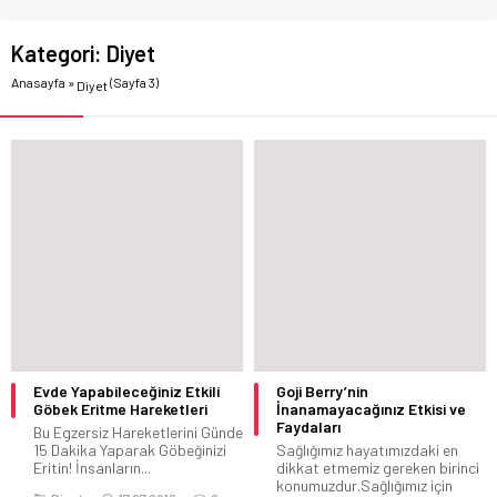
Kategori:
Diyet
Anasayfa
»
(Sayfa 3)
Diyet
Evde Yapabileceğiniz Etkili
Goji Berry’nin
Göbek Eritme Hareketleri
İnanamayacağınız Etkisi ve
Faydaları
Bu Egzersiz Hareketlerini Günde
15 Dakika Yaparak Göbeğinizi
Sağlığımız hayatımızdaki en
Eritin! İnsanların...
dikkat etmemiz gereken birinci
konumuzdur.Sağlığımız için