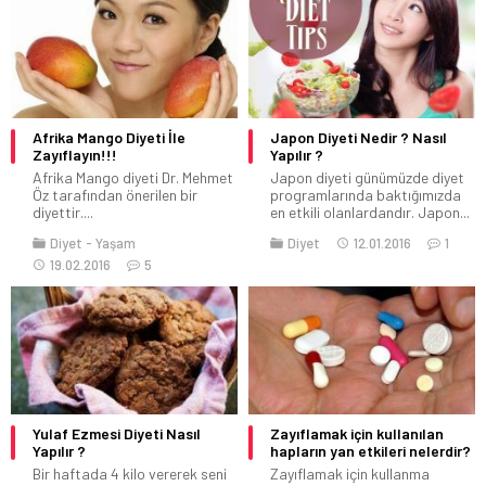
Afrika Mango Diyeti İle
Japon Diyeti Nedir ? Nasıl
Zayıflayın!!!
Yapılır ?
Afrika Mango diyeti Dr. Mehmet
Japon diyeti günümüzde diyet
Öz tarafından önerilen bir
programlarında baktığımızda
diyettir....
en etkili olanlardandır. Japon...
Diyet
Yaşam
Diyet
12.01.2016
1
19.02.2016
5
Yulaf Ezmesi Diyeti Nasıl
Zayıflamak için kullanılan
Yapılır ?
hapların yan etkileri nelerdir?
Bir haftada 4 kilo vererek seni
Zayıflamak için kullanma