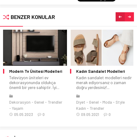
BENZER KONULAR
Kadın Sandalet Modelleri
Yazlık Parfüm Önerileri
Kadın sandalet modelleri nedir
Yaz aylarında kullanabileceğiniz
merak ediyorsanız o zaman
parfüm seçenekleri çok
doğru yerdesiniz!...
fazladır. Yazın sıcak hava...
Diyet
Genel
Moda
Style
Aksesuar & Takı
Cilt Bakımı
Kadın
Trendler
Genel
Listeler
Style
09.05.2021
0
Kadın
Trendler
18.04.2023
0