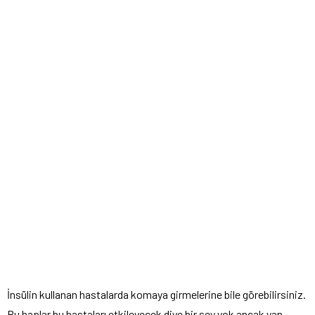
İnsülin kullanan hastalarda komaya girmelerine bile görebilirsiniz.
Bu haplar bu hastaları etkileyecek diye bir şey yok ancak yan