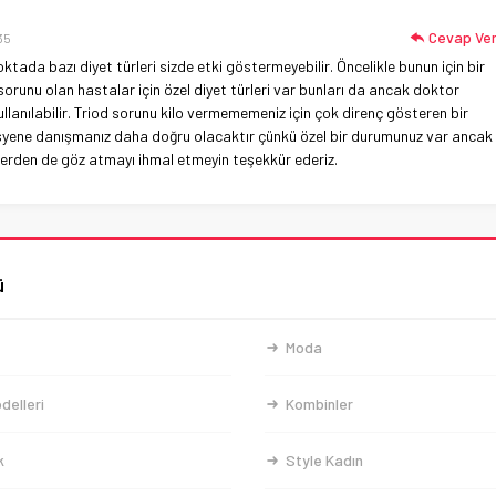
Cevap Ve
35
oktada bazı diyet türleri sizde etki göstermeyebilir. Öncelikle bunun için bir
d sorunu olan hastalar için özel diyet türleri var bunları da ancak doktor
llanılabilir. Triod sorunu kilo vermememeniz için çok direnç gösteren bir
syene danışmanız daha doğru olacaktır çünkü özel bir durumunuz var ancak
ilerden de göz atmayı ihmal etmeyin teşekkür ederiz.
ü
Moda
delleri
Kombinler
k
Style Kadın