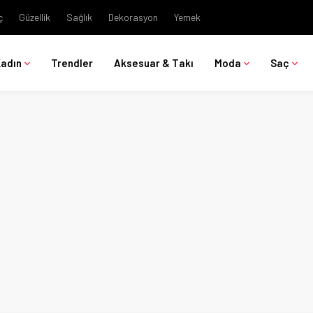
ç
Güzellik
Sağlık
Dekorasyon
Yemek
Kadın
Trendler
Aksesuar & Takı
Moda
Saç