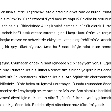
a en kısa sürede ulaştıracak işte o aradığın diyet tam da burda! Yula
eniz mümkün. Yulaf ezmesi diyeti nasıl mı yapılır? Gelelim bu sorunu
 sahipsiniz. Birincisinde 4 kaşık yulaf ezmesini günlük olarak 1 litr
 sabah hafif kısık ateşte ısıtarak içine 1 kaşık kuru üzüm ve tarçı
k başka meyve ve sebzelerde ekleyerek zenginleştirebilirsiniz. Anca
iç bir şey tüketmiyoruz. Ama bu 5 saati böyle atlattıktan sonr
aşayım. Uyumadan önceki 5 saat içindede hiç bir şey yemiyoruz. Eğe
 suyu tüketebilirsiniz. İkinci alternatifimiz birinciye göre biraz dah
izi süt ile karıştırarak tüketebilirsiniz. Ara öğünlerde abartmama
tebilirsiniz. Birde bolca su içmeyi unutmayın. Burada uyumadan önc
menize de 1 çay kaşığı şeker atmanıza izin var. Son olarakta her ikis
 ezmesi diyeti için maksimum süre 7 gündür. 2. kez diyeti uygulama
çin oldukça önemlidir. Birde bu diyet süresince muz tüketimi yasaktır.