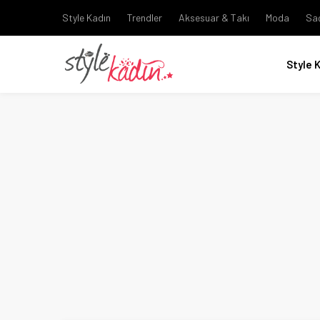
Style Kadın
Trendler
Aksesuar & Takı
Moda
Sa
Style 