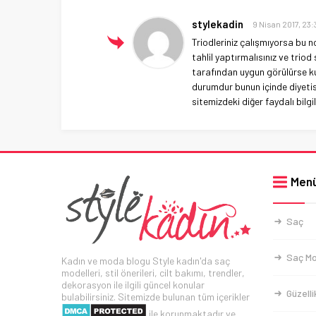
stylekadin
9 Nisan 2017, 23:
Triodleriniz çalışmıyorsa bu n
tahlil yaptırmalısınız ve trio
tarafından uygun görülürse ku
durumdur bunun içinde diyeti
sitemizdeki diğer faydalı bilg
Men
Saç
Saç Mo
Kadın ve moda blogu Style kadın'da saç
modelleri, stil önerileri, cilt bakımı, trendler,
dekorasyon ile ilgili güncel konular
Güzelli
bulabilirsiniz. Sitemizde bulunan tüm içerikler
ile korunmaktadır ve