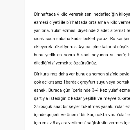
Bir haftada 4 kilo vererek seni hedeflediğin kiloy
ezmesi diyeti ile bir haftada ortalama 4 kilo verm
yanıtına. Yulaf ezmesi diyetinde 2 adet alternatife
sıcak suda sabaha kadar bekletiyoruz. Bu karışımı
ekleyerek tüketiyoruz. Ayrıca içine kalorisi düşü
bunu yedikten sonra 5 saat boyunca su hariç h
dilediğinizi yemekte özgürsünüz.
Bir kuralımız daha var bunu da hemen sizinle payl
çok acıkırsanız 1 bardak greyfurt suyu veya portakal
esnek. Burada gün içerisinde 3-4 kez yulaf ezmen
şartıyla istediğiniz kadar yeşillik ve meyve tüke
2,5 buçuk saat bir şeyler tüketmek yasak. Yulaf ez
içinde geçerli ve önemli bir kaç nokta var. Yulaf
için en az 6 ay ara verilmesi sağlıklı kilo vermek i