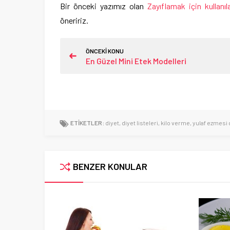
Bir önceki yazımız olan
Zayıflamak için kullanıl
öneririz.
ÖNCEKİ KONU
En Güzel Mini Etek Modelleri
ETİKETLER:
diyet
,
diyet listeleri
,
kilo verme
,
yulaf ezmesi 
BENZER KONULAR