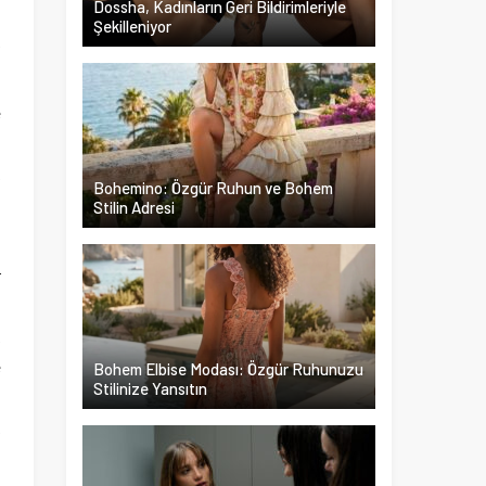
Dossha, Kadınların Geri Bildirimleriyle
Şekilleniyor
f
n
e
n
k
Bohemino: Özgür Ruhun ve Bohem
a
Stilin Adresi
r
a
k
e
Bohem Elbise Modası: Özgür Ruhunuzu
Stilinize Yansıtın
i
k