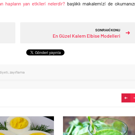
an hapların yan etkileri nelerdir?
başlıklı makalemizi de okumanız
SONRAKİ KONU
En Güzel Kalem Elbise Modelleri
diyeti
,
zayıflama