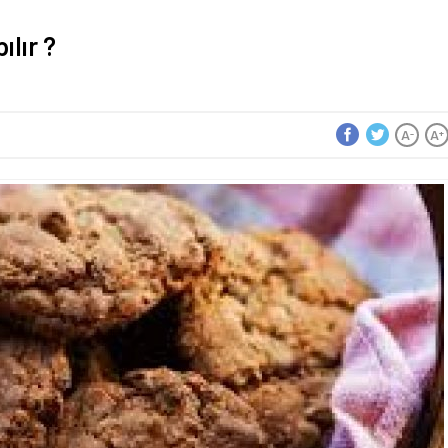
ılır ?
A
A
-
+