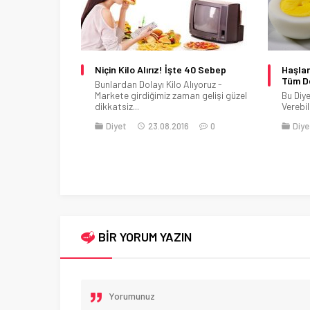
e 40 Sebep
Haşlanmış Yumurta Diyeti İle İlgili
Vücutt
Tüm Detaylar
Tarifi 
lıyoruz -
an gelişi güzel
Bu Diyetle 14 günde 7 Kilo
Vücudu
Verebilirsiniz! Normalde biraz...
dolayı 
Bu yağl
6
0
Diyet
06.04.2017
0
Diye
BİR YORUM YAZIN