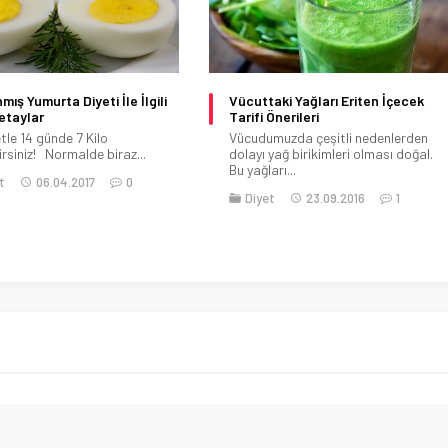
aki Yağları Eriten İçecek
Goji Berry’nin İnanamayacağınız
Önerileri
Etkisi ve Faydaları
muzda çeşitli nedenlerden
Sağlığımız hayatımızdaki en dikkat
yağ birikimleri olması doğal.
etmemiz gereken birinci
arı...
konumuzdur.Sağlığımız için modern...
t
23.09.2016
1
Diyet
Güzellik
Style Kadın
28.04.2016
7