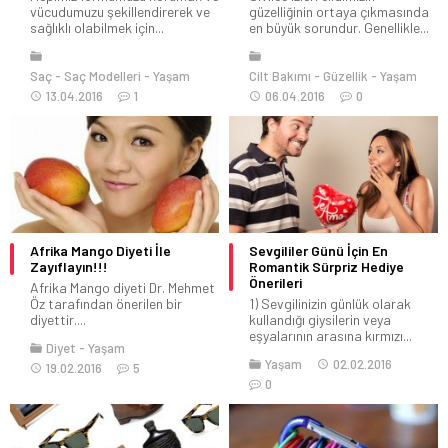
vücudumuzu şekillendirerek ve
güzelliğinin ortaya çıkmasında
sağlıklı olabilmek için...
en büyük sorundur. Genellikle...
Saç
Saç Modelleri
Yaşam
Cilt Bakımı
Güzellik
Yaşam
13.04.2016
1
06.04.2016
0
Afrika Mango Diyeti İle
Sevgililer Günü İçin En
Zayıflayın!!!
Romantik Sürpriz Hediye
Önerileri
Afrika Mango diyeti Dr. Mehmet
Öz tarafından önerilen bir
1) Sevgilinizin günlük olarak
diyettir....
kullandığı giysilerin veya
eşyalarının arasına kırmızı...
Diyet
Yaşam
Yaşam
02.02.2016
19.02.2016
5
0