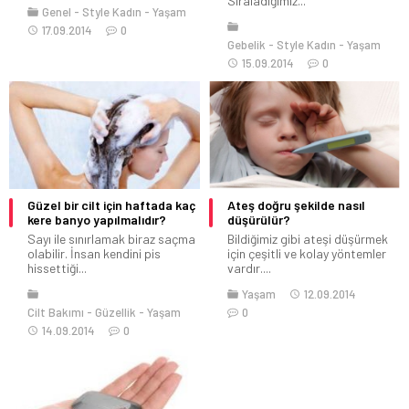
Sıraladığımız...
Genel
Style Kadın
Yaşam
17.09.2014
0
Gebelik
Style Kadın
Yaşam
15.09.2014
0
Güzel bir cilt için haftada kaç
Ateş doğru şekilde nasıl
kere banyo yapılmalıdır?
düşürülür?
Sayı ile sınırlamak biraz saçma
Bildiğimiz gibi ateşi düşürmek
olabilir. İnsan kendini pis
için çeşitli ve kolay yöntemler
hissettiği...
vardır....
Yaşam
12.09.2014
Cilt Bakımı
Güzellik
Yaşam
0
14.09.2014
0