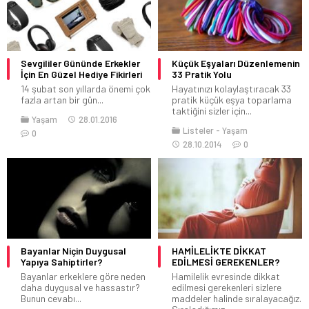
Sevgililer Gününde Erkekler
Küçük Eşyaları Düzenlemenin
İçin En Güzel Hediye Fikirleri
33 Pratik Yolu
14 şubat son yıllarda önemi çok
Hayatınızı kolaylaştıracak 33
fazla artan bir gün...
pratik küçük eşya toparlama
taktiğini sizler için...
Yaşam
28.01.2016
Listeler
Yaşam
0
28.10.2014
0
Bayanlar Niçin Duygusal
HAMİLELİKTE DİKKAT
Yapıya Sahiptirler?
EDİLMESİ GEREKENLER?
Bayanlar erkeklere göre neden
Hamilelik evresinde dikkat
daha duygusal ve hassastır?
edilmesi gerekenleri sizlere
Bunun cevabı...
maddeler halinde sıralayacağız.