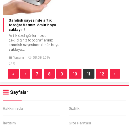
Sandisk sayesinde artık
fotoğraflarınızı ömür boyu
saklayın!
Artık özel günlerinizde
çekildiğiniz fotoğraflarınızı
sandisk sayesinde ömür boyu
saklaya...
Yaşam
08.09.2014
0
«
‹
7
8
9
10
11
12
›
Sayfalar
Hakkımızda
Gizlilik
İletişim
Site Haritası