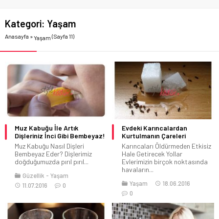
Kategori:
Yaşam
Anasayfa
»
(Sayfa 11)
Yaşam
Muz Kabuğu İle Artık
Evdeki Karıncalardan
Dişleriniz İnci Gibi Bembeyaz!
Kurtulmanın Çareleri
Muz Kabuğu Nasıl Dişleri
Karıncaları Öldürmeden Etkisiz
Bembeyaz Eder? Dişlerimiz
Hale Getirecek Yollar
doğduğumuzda pırıl pırıl...
Evlerimizin birçok noktasında
havaların...
Güzellik
Yaşam
Yaşam
18.06.2016
11.07.2016
0
0