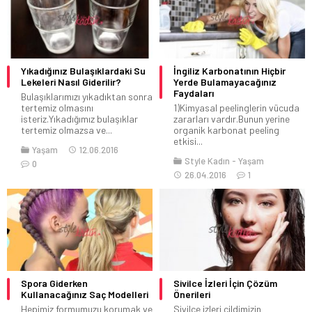
Yıkadığınız Bulaşıklardaki Su
İngiliz Karbonatının Hiçbir
Lekeleri Nasıl Giderilir?
Yerde Bulamayacağınız
Faydaları
Bulaşıklarımızı yıkadıktan sonra
tertemiz olmasını
1)Kimyasal peelinglerin vücuda
isteriz.Yıkadığımız bulaşıklar
zararları vardır.Bunun yerine
tertemiz olmazsa ve...
organik karbonat peeling
etkisi...
Yaşam
12.06.2016
Style Kadın
Yaşam
0
26.04.2016
1
Spora Giderken
Sivilce İzleri İçin Çözüm
Kullanacağınız Saç Modelleri
Önerileri
Hepimiz formumuzu korumak ve
Sivilce izleri cildimizin