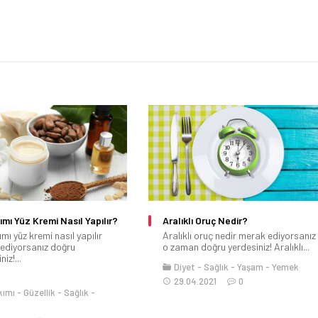
ımı Yüz Kremi Nasıl Yapılır?
Aralıklı Oruç Nedir?
mı yüz kremi nasıl yapılır
Aralıklı oruç nedir merak ediyorsanız
ediyorsanız doğru
o zaman doğru yerdesiniz! Aralıklı...
iz!...
Diyet
Sağlık
Yaşam
Yemek
29.04.2021
0
kımı
Güzellik
Sağlık