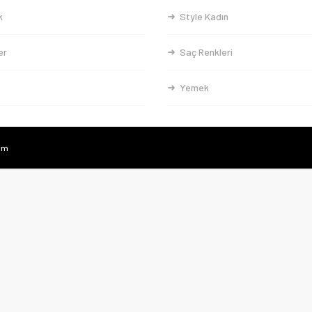
k
Style Kadın
er
Saç Renkleri
Yemek
com