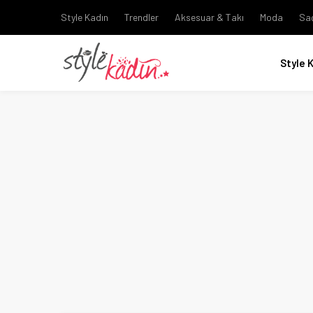
Style Kadın
Trendler
Aksesuar & Takı
Moda
Sa
Style 