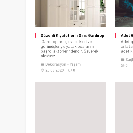
Düzenli Kıyafetlerin Sırrı: Gardırop
Adet G
Gardıroplar, işlevsellikleri ve
Adet g
görünüşleriyle yatak odalarının
anlata
başrol aktörlerindendir. Severek
adet k
aldığınız...
Sağl
Dekorasyon
Yaşam
0
25.09.2020
0