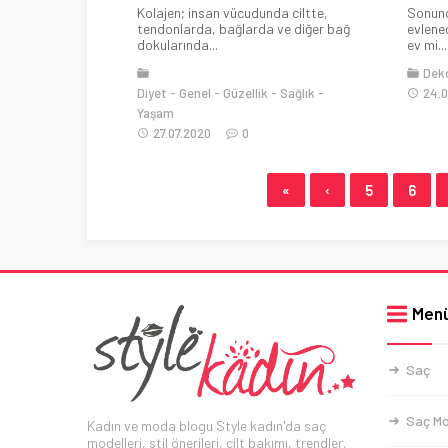
Kolajen; insan vücudunda ciltte,
Sonund
tendonlarda, bağlarda ve diğer bağ
evlenec
dokularında...
ev mi...
Dek
Diyet
Genel
Güzellik
Sağlık
24.0
Yaşam
27.07.2020
0
«
‹
5
6
Men
Saç
Saç Mo
Kadın ve moda blogu Style kadın'da saç
modelleri, stil önerileri, cilt bakımı, trendler,