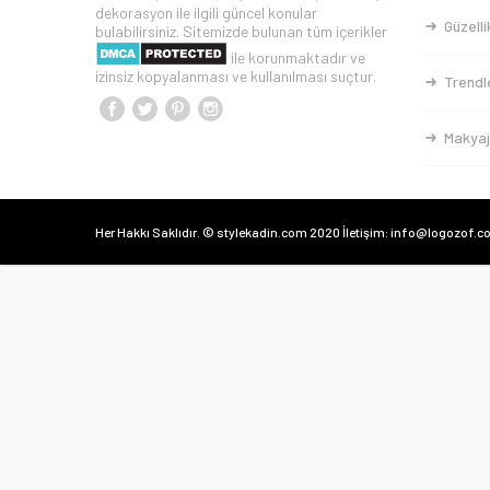
dekorasyon ile ilgili güncel konular
Güzelli
bulabilirsiniz. Sitemizde bulunan tüm içerikler
ile korunmaktadır ve
izinsiz kopyalanması ve kullanılması suçtur.
Trendl
Makyaj
Her Hakkı Saklıdır. © stylekadin.com 2020 İletişim: info@logozof.