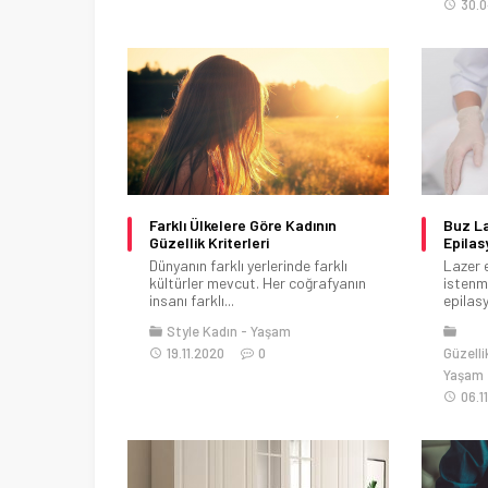
30.0
Farklı Ülkelere Göre Kadının
Buz La
Güzellik Kriterleri
Epilas
Dünyanın farklı yerlerinde farklı
Lazer 
kültürler mevcut. Her coğrafyanın
istenme
insanı farklı...
epilasy
Style Kadın
Yaşam
19.11.2020
0
Güzelli
Yaşam
06.1