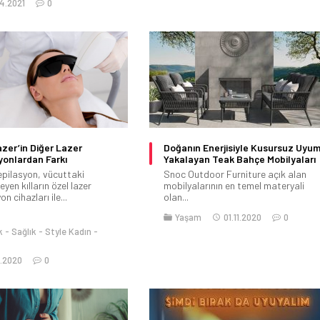
4.2021
0
zer’in Diğer Lazer
Doğanın Enerjisiyle Kusursuz Uyu
yonlardan Farkı
Yakalayan Teak Bahçe Mobilyaları
epilasyon, vücuttaki
Snoc Outdoor Furniture açık alan
yen kılların özel lazer
mobilyalarının en temel materyali
on cihazları ile...
olan...
Yaşam
01.11.2020
0
k
Sağlık
Style Kadın
1.2020
0