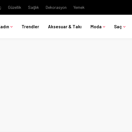
ç
Güzellik
Sağlık
Dekorasyon
Yemek
Kadın
Trendler
Aksesuar & Takı
Moda
Saç