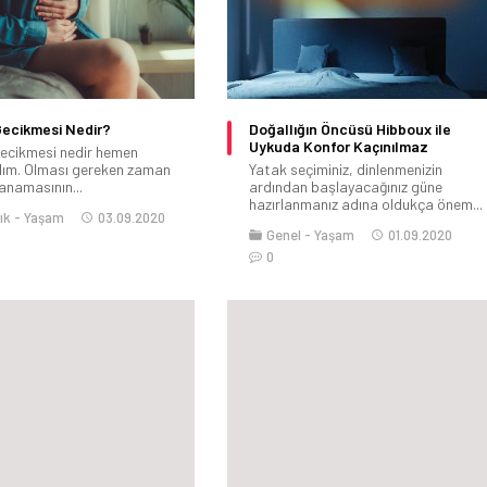
ecikmesi Nedir?
Doğallığın Öncüsü Hibboux ile
Uykuda Konfor Kaçınılmaz
ecikmesi nedir hemen
lım. Olması gereken zaman
Yatak seçiminiz, dinlenmenizin
anamasının...
ardından başlayacağınız güne
hazırlanmanız adına oldukça önem...
ık
Yaşam
03.09.2020
Genel
Yaşam
01.09.2020
0