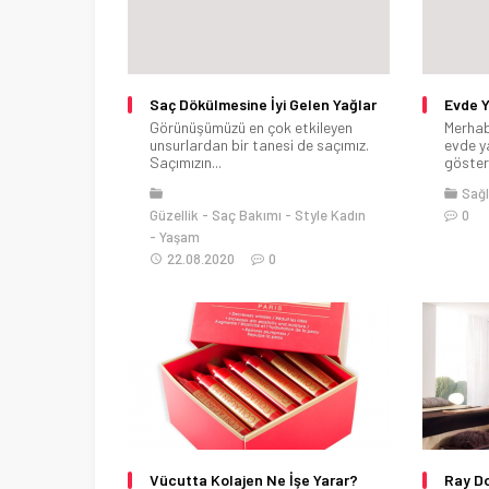
Saç Dökülmesine İyi Gelen Yağlar
Evde Y
Görünüşümüzü en çok etkileyen
Merhab
unsurlardan bir tanesi de saçımız.
evde y
Saçımızın...
göstere
Sağl
Güzellik
Saç Bakımı
Style Kadın
0
Yaşam
22.08.2020
0
Vücutta Kolajen Ne İşe Yarar?
Ray Do