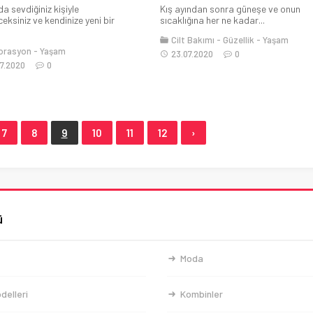
a sevdiğiniz kişiyle
Kış ayından sonra güneşe ve onun
eksiniz ve kendinize yeni bir
sıcaklığına her ne kadar...
Cilt Bakımı
Güzellik
Yaşam
orasyon
Yaşam
23.07.2020
0
7.2020
0
7
8
9
10
11
12
›
ü
Moda
delleri
Kombinler