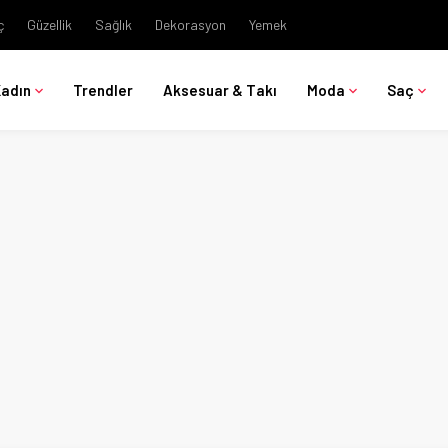
ç
Güzellik
Sağlık
Dekorasyon
Yemek
Kadın
Trendler
Aksesuar & Takı
Moda
Saç