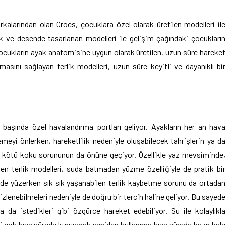
arkalarından olan Crocs, çocuklara özel olarak üretilen modelleri il
enk ve desende tasarlanan modelleri ile gelişim çağındaki çocukları
. Çocukların ayak anatomisine uygun olarak üretilen, uzun süre hareke
masını sağlayan terlik modelleri, uzun süre keyifli ve dayanıklı bi
n başında özel havalandırma portları geliyor. Ayakların her an hav
meyi önlerken, hareketlilik nedeniyle oluşabilecek tahrişlerin ya d
 kötü koku sorununun da önüne geçiyor. Özellikle yaz mevsiminde
ilen terlik modelleri, suda batmadan yüzme özelliğiyle de pratik bi
zde yüzerken sık sık yaşanabilen terlik kaybetme sorunu da ortada
izlenebilmeleri nedeniyle de doğru bir tercih haline geliyor. Bu sayed
a da istedikleri gibi özgürce hareket edebiliyor. Su ile kolaylıkl
reği çok kısa sürede kuruyarak yeniden kullanıma kısa sürede hazır hal