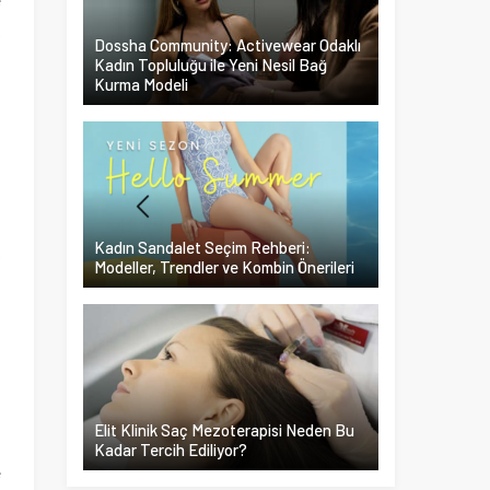
k
Dossha Community: Activewear Odaklı
Kadın Topluluğu ile Yeni Nesil Bağ
Kurma Modeli
n
,
i
Kadın Sandalet Seçim Rehberi:
k
Modeller, Trendler ve Kombin Önerileri
.
l
Elit Klinik Saç Mezoterapisi Neden Bu
i
Kadar Tercih Ediliyor?
e