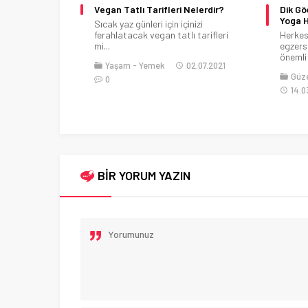
ve İçerikleri
Vegan Tatlı Tarifleri Nelerdir?
Dik Gö
Yoga H
niz zaman önce
Sıcak yaz günleri için içinizi
 yapar ve...
ferahlatacak vegan tatlı tarifleri
Herkes
mi...
egzers
önemli 
Yaşam
Yemek
02.07.2021
adın
Güze
0
14.0
BİR YORUM YAZIN