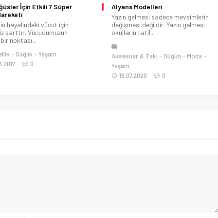
ğüsler İçin Etkili 7 Süper
Alyans Modelleri
areketi
Yazın gelmesi sadece mevsimlerin
in hayalindeki vücut için
değişmesi değildir. Yazın gelmesi
iz şarttır. Vücudumuzun
okulların tatil...
bir noktası...
llik
Sağlık
Yaşam
Aksesuar & Takı
Düğün
Moda
3.2017
0
Yaşam
18.07.2020
0