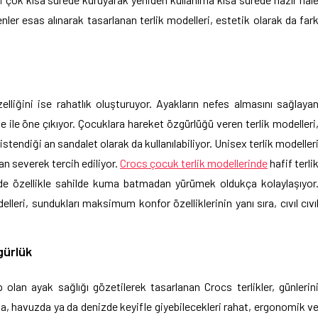
nler esas alınarak tasarlanan terlik modelleri, estetik olarak da far
elliğini ise rahatlık oluşturuyor. Ayakların nefes almasını sağlaya
 ile öne çıkıyor. Çocuklara hareket özgürlüğü veren terlik modelleri
tendiği an sandalet olarak da kullanılabiliyor. Unisex terlik modeller
an severek tercih ediliyor.
Crocs çocuk terlik modellerinde
hafif terli
yede özellikle sahilde kuma batmadan yürümek oldukça kolaylaşıyor
lleri, sundukları maksimum konfor özelliklerinin yanı sıra, cıvıl cıvı
gürlük
olan ayak sağlığı gözetilerek tasarlanan Crocs terlikler, günlerin
a, havuzda ya da denizde keyifle giyebilecekleri rahat, ergonomik v