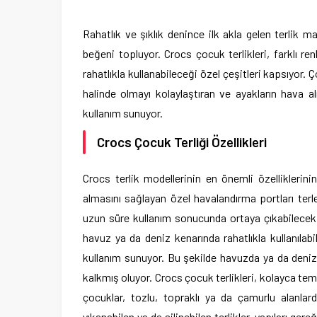
Rahatlık ve şıklık denince ilk akla gelen terlik m
beğeni topluyor. Crocs çocuk terlikleri, farklı r
rahatlıkla kullanabileceği özel çeşitleri kapsıyor
halinde olmayı kolaylaştıran ve ayakların hava al
kullanım sunuyor.
Crocs Çocuk Terliği Özellikleri
Crocs terlik modellerinin en önemli özelliklerini
almasını sağlayan özel havalandırma portları terle
uzun süre kullanım sonucunda ortaya çıkabilecek
havuz ya da deniz kenarında rahatlıkla kullanılab
kullanım sunuyor. Bu şekilde havuzda ya da deni
kalkmış oluyor. Crocs çocuk terlikleri, kolayca tem
çocuklar, tozlu, topraklı ya da çamurlu alanlard
yıkanabilen ya da silinebilen terlikler, yapıları ge