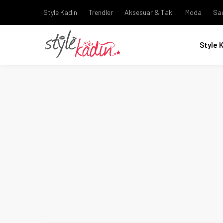
Style Kadın
Trendler
Aksesuar & Takı
Moda
Sa
Style 