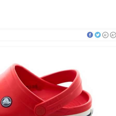
A
A
-
+