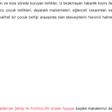
nen ve kısa sürede kuruyan terlikler, iz bırakmayan tabanlık kısmı il
s çocuk terlikleri, dayanıklı malzemeleri, eğlenceli tasarımları v
liteli bir çocuk terliği arayışında olan ebeveynlerin favorisi halin
leriyle Şıklığı Ve Konforu Bir Arada Yaşayın
başlıklı makalemizi d