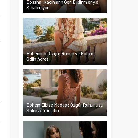
Dossha, Kadınların Geri Bildirimleriyle
Şekilleniyor
e
n
t
r
Bohemino: Özgür Ruhun ve Bohem
Stilin Adresi
a
a
,
r
Bohem Elbise Modası: Özgür Ruhunuzu
Stilinize Yansıtın
n
e
a
e