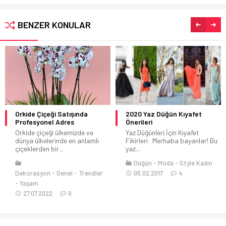
BENZER KONULAR
Orkide Çiçeği Satışında
2020 Yaz Düğün Kıyafet
Profesyonel Adres
Önerileri
Orkide çiçeği ülkemizde ve
Yaz Düğünleri İçin Kıyafet
dünya ülkelerinde en anlamlı
Fikirleri Merhaba bayanlar! Bu
çiçeklerden bir...
yaz...
Düğün
Moda
Style Kadın
Dekorasyon
Genel
Trendler
05.02.2017
4
Yaşam
27.07.2022
0