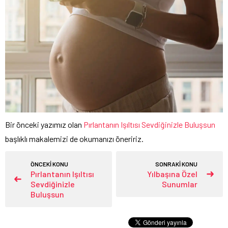
Bir önceki yazımız olan
Pırlantanın Işıltısı Sevdiğinizle Buluşsun
başlıklı makalemizi de okumanızı öneririz.
ÖNCEKİ KONU
SONRAKİ KONU
Pırlantanın Işıltısı
Yılbaşına Özel
Sevdiğinizle
Sunumlar
Buluşsun