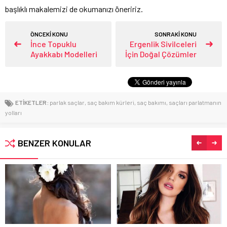
başlıklı makalemizi de okumanızı öneririz.
ÖNCEKİ KONU
SONRAKİ KONU
İnce Topuklu
Ergenlik Sivilceleri
Ayakkabı Modelleri
İçin Doğal Çözümler
ETİKETLER:
parlak saçlar
,
saç bakım kürleri
,
saç bakımı
,
saçları parlatmanın
yolları
BENZER KONULAR