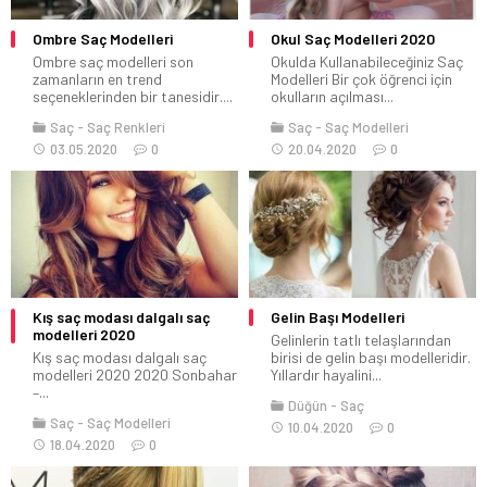
Ombre Saç Modelleri
Okul Saç Modelleri 2020
Ombre saç modelleri son
Okulda Kullanabileceğiniz Saç
zamanların en trend
Modelleri Bir çok öğrenci için
seçeneklerinden bir tanesidir....
okulların açılması...
Saç
Saç Renkleri
Saç
Saç Modelleri
03.05.2020
0
20.04.2020
0
Kış saç modası dalgalı saç
Gelin Başı Modelleri
modelleri 2020
Gelinlerin tatlı telaşlarından
Kış saç modası dalgalı saç
birisi de gelin başı modelleridir.
modelleri 2020 2020 Sonbahar
Yıllardır hayalini...
–...
Düğün
Saç
Saç
Saç Modelleri
10.04.2020
0
18.04.2020
0