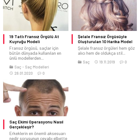
19 Tatlı Fransız Örgülü At
Şelale Fransız Örgüsüyle
Kuyruğu Modeli
Oluşturulan 10 Harika Model
Fransız örgüsü, saçlar için
Şelale fransız örgüleri hem göz
bütün dünyada kullanılan en
alıcı hem de oldukça stil...
ünlü modellerden...
Saç
19.11.2019
0
Saç
Saç Modelleri
26.01.2020
0
Saç Ekimi Operasyonu Nasıl
Gerçekleşir?
Erkeklerin en önemli aksesuarı
nedir sorusunun cevabı elbette