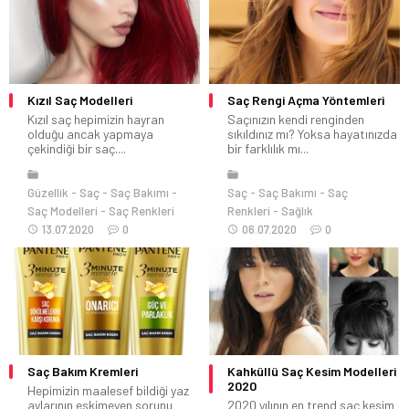
Kızıl Saç Modelleri
Saç Rengi Açma Yöntemleri
Kızıl saç hepimizin hayran
Saçınızın kendi renginden
olduğu ancak yapmaya
sıkıldınız mı? Yoksa hayatınızda
çekindiği bir saç....
bir farklılık mı...
Güzellik
Saç
Saç Bakımı
Saç
Saç Bakımı
Saç
Saç Modelleri
Saç Renkleri
Renkleri
Sağlık
13.07.2020
0
06.07.2020
0
Saç Bakım Kremleri
Kahküllü Saç Kesim Modelleri
2020
Hepimizin maalesef bildiği yaz
aylarının eskimeyen sorunu
2020 yılının en trend saç kesim