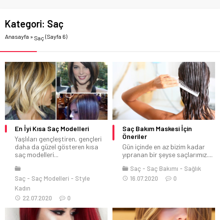
Kategori:
Saç
Anasayfa
»
(Sayfa 6)
Saç
En İyi Kısa Saç Modelleri
Saç Bakım Maskesi İçin
Öneriler
Yaşlıları gençleştiren, gençleri
daha da güzel gösteren kısa
Gün içinde en az bizim kadar
saç modelleri...
yıpranan bir şeyse saçlarımız....
Saç
Saç Bakımı
Sağlık
Saç
Saç Modelleri
Style
16.07.2020
0
Kadın
22.07.2020
0