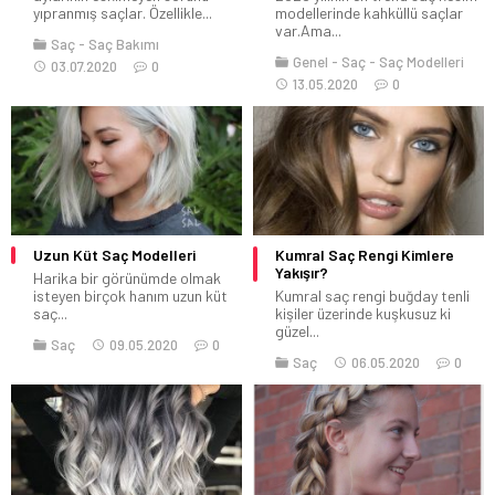
yıpranmış saçlar. Özellikle...
modellerinde kahküllü saçlar
var.Ama...
Saç
Saç Bakımı
Genel
Saç
Saç Modelleri
03.07.2020
0
13.05.2020
0
Uzun Küt Saç Modelleri
Kumral Saç Rengi Kimlere
Yakışır?
Harika bir görünümde olmak
isteyen birçok hanım uzun küt
Kumral saç rengi buğday tenli
saç...
kişiler üzerinde kuşkusuz ki
güzel...
Saç
09.05.2020
0
Saç
06.05.2020
0