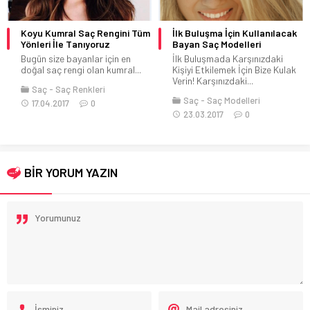
İlk Buluşma İçin Kullanılacak
Uzun Saçlar İçin Basit ama Şık
Bayan Saç Modelleri
Saç Modelleri 2020
İlk Buluşmada Karşınızdaki
Uzun saçları kullanmak güzel
Kişiyi Etkilemek İçin Bize Kulak
ama birazcık önem ve ilgi
Verin! Karşınızdaki...
ister....
Saç
Saç Modelleri
Saç
Saç Modelleri
23.03.2017
0
15.10.2016
0
BİR YORUM YAZIN