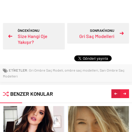
ÖNCEKİ KONU
SONRAKİ KONU
Size Hangi Oje
Gri Saç Modelleri
Yakışır?
ETİKETLER:
Gri Ombre Saç Modeli
,
ombre saç modelleri
,
Sarı Ombre Saç
Modelleri
BENZER KONULAR