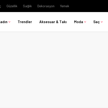
ç
Güzellik
Sağlık
Dekorasyon
Yemek
Kadın
Trendler
Aksesuar & Takı
Moda
Saç