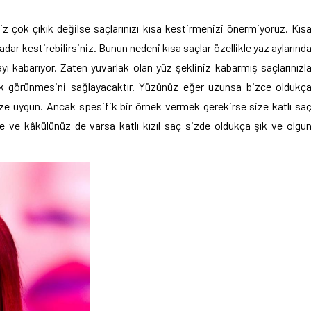
z çok çıkık değilse saçlarınızı kısa kestirmenizi önermiyoruz. Kıs
dar kestirebilirsiniz. Bunun nedeni kısa saçlar özellikle yaz aylarınd
ı kabarıyor. Zaten yuvarlak olan yüz şekliniz kabarmış saçlarınızl
ak görünmesini sağlayacaktır. Yüzünüz eğer uzunsa bizce oldukç
ze uygun. Ancak spesifik bir örnek vermek gerekirse size katlı sa
şse ve kâkülünüz de varsa katlı kızıl saç sizde oldukça şık ve olgu