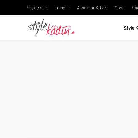
Style Kadın
Trendler
Aksesuar & Takı
Moda
Sa
Style 