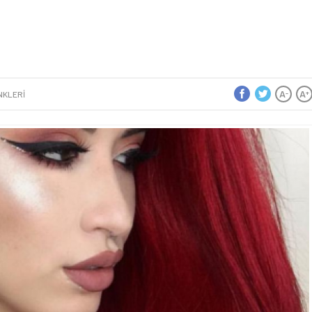
A
A
-
+
NKLERI