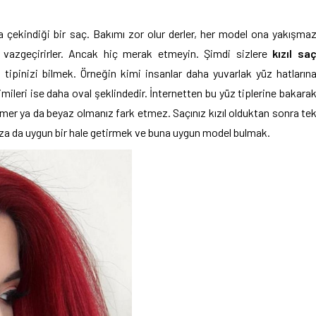
 çekindiği bir saç. Bakımı zor olur derler, her model ona yakışma
n vazgeçirirler. Ancak hiç merak etmeyin. Şimdi sizlere
kızıl sa
ipinizi bilmek. Örneğin kimi insanlar daha yuvarlak yüz hatların
imileri ise daha oval şeklindedir. İnternetten bu yüz tiplerine bakara
mer ya da beyaz olmanız fark etmez. Saçınız kızıl olduktan sonra te
ıza da uygun bir hale getirmek ve buna uygun model bulmak.