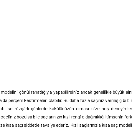
delini gönül rahatlığıyla yapabilirsiniz ancak genellikle büyük aln
 da perçem kestirmeleri olabilir. Bu daha fazla saçınız varmış gibi bi
fı ise rüzgârlı günlerde kakülünüzün olması size hoş deneyimle
iniz bozulsa bile saçlarınızın kızıl rengi o dağınıklığı kimsenin far
 kısa saçı şiddetle tavsiye ederiz. Kızıl saçlarınızla kısa saç model