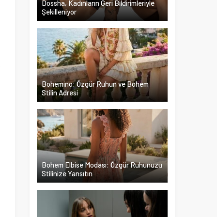
Dossha, Kadınların Geri Bildirimleriyle
Şekilleniyor
z
ç
a
k
k
Bohemino: Özgür Ruhun ve Bohem
Stilin Adresi
Bohem Elbise Modası: Özgür Ruhunuzu
Stilinize Yansıtın