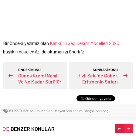
Bir önceki yazımız olan
Kahküllü Saç Kesim Modelleri 2020
başlıklı makalemizi de okumanızı öneririz.
ÖNCEKİ KONU
SONRAKİ KONU
Güneş Kremi Nasıl
Hızlı Şekilde Göbek
Ve Ne Kadar Sürülür
Eritmenin Sırları
ETİKETLER:
bakım
,
bitkisel
,
Boyalı Saç bakımı
,
doğal
,
sarı saç
BENZER KONULAR