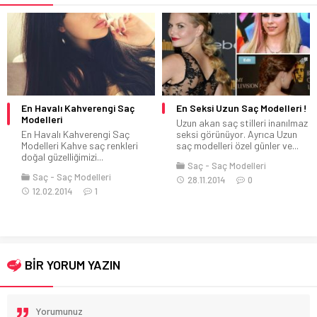
 Saç
En Seksi Uzun Saç Modelleri !
Balıksırtı Örgü Saç Yapı
Video
Uzun akan saç stilleri inanılmaz
Saç
seksi görünüyor. Ayrıca Uzun
Balıksırtı Örgü Saç Model
kleri
saç modelleri özel günler ve...
Yapılır Video Anlatımlı
İsterseniz at...
Saç
Saç Modelleri
Saç
Saç Modelleri
28.11.2014
0
28.04.2014
0
BİR YORUM YAZIN