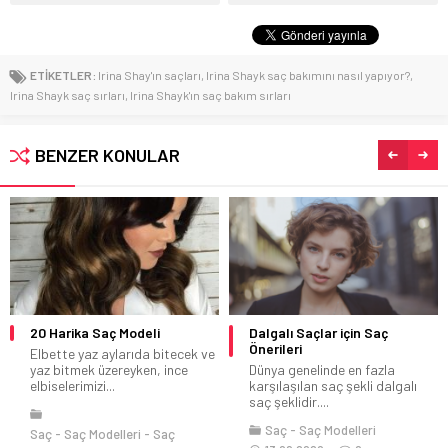
ETİKETLER:
Irina Shay'ın saçları
,
Irina Shayk saç bakımını nasıl yapıyor?
,
Irina Shayk saç sırları
,
Irina Shayk'ın saç bakım sırları
BENZER KONULAR
20 Harika Saç Modeli
Dalgalı Saçlar için Saç
Önerileri
Elbette yaz aylarıda bitecek ve
yaz bitmek üzereyken, ince
Dünya genelinde en fazla
elbiselerimizi...
karşılaşılan saç şekli dalgalı
saç şeklidir....
Saç
Saç Modelleri
Saç
Saç Modelleri
Saç