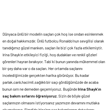
Dünyaca ünlü bir modelin saçları çok hoş ise ondan esinlenmek
en doğal hakkımızdır. Ünlü futbolcu Ronaldo’nun sevgilisi olarak
tanıdığımız güzel manken, saçları ile bizi çok fazla etkilemiştir.
Irina Shayk’ın etkileyici fiziği, hoş dudakları ve renkli gözleri
görenleri hayran bırakıyor. Tabi ki bunun yanında mükemmel olan
bir şey daha var o da saçları. Her ortamda saçlarını
incelediğimizde gerçekten harika görünüyor. Bu kadar
parlak,canlı,hacimli,sağlıklı bir saçı gördüğümüzde de acaba
bunun sırrı ne demeden geçemiyoruz. Bugünde
Irina Shayk’ın
saç bakım sırlarını öğreniyoruz
. Sizin de böyle güzel
saçlarınızın olmasını istiyorsanız yazımızın devamını mutlaka
okumalısınız. Şimdide Irina’nın saç bakımlarının detaylarını