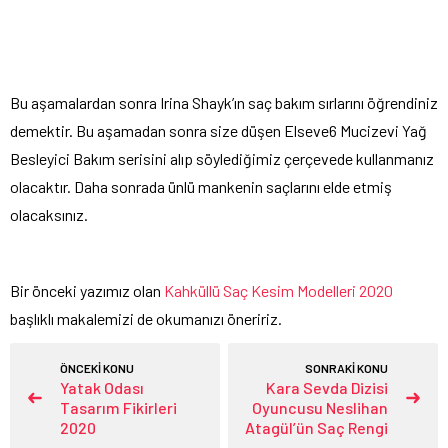
Bu aşamalardan sonra Irina Shayk’ın saç bakım sırlarını öğrendiniz
demektir. Bu aşamadan sonra size düşen Elseve6 Mucizevi Yağ
Besleyici Bakım serisini alıp söylediğimiz çerçevede kullanmanız
olacaktır. Daha sonrada ünlü mankenin saçlarını elde etmiş
olacaksınız.
Bir önceki yazımız olan
Kahküllü Saç Kesim Modelleri 2020
başlıklı makalemizi de okumanızı öneririz.
ÖNCEKİ KONU
SONRAKİ KONU
Yatak Odası
Kara Sevda Dizisi
Tasarım Fikirleri
Oyuncusu Neslihan
2020
Atagül’ün Saç Rengi