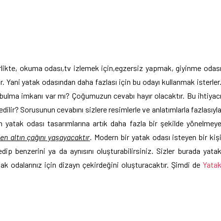
rlikte, okuma odası,tv izlemek için,egzersiz yapmak, giyinme odas
ar. Yani yatak odasından daha fazlası için bu odayı kullanmak isterler
 bulma imkanı var mı? Çoğumuzun cevabı hayır olacaktır. Bu ihtiyac
ilir? Sorusunun cevabını sizlere resimlerle ve anlatımlarla fazlasıyl
 yatak odası tasarımlarına artık daha fazla bir şekilde yönelmey
 en altın çağını yaşayacaktır
. Modern bir yatak odası isteyen bir kiş
dip benzerini ya da aynısını oluşturabilirsiniz. Sizler burada yata
atak odalarınız için dizayn çekirdeğini oluşturacaktır. Şimdi de
Yata