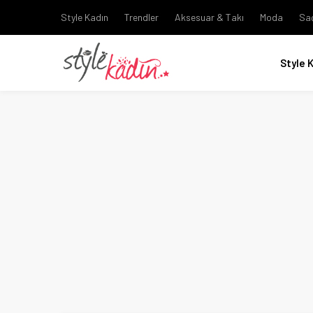
Style Kadın
Trendler
Aksesuar & Takı
Moda
Sa
Style 