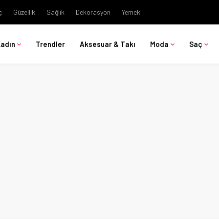
ç
Güzellik
Sağlık
Dekorasyon
Yemek
Kadın
Trendler
Aksesuar & Takı
Moda
Saç