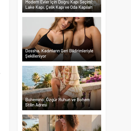
Modern Evler İçin Doğru Kapı Seçimi:
Lake Kapı, Çelik Kapı ve Oda Kapıları
ı
.
Dossha, Kadınların Geri Bildirimleriyle
Şekilleniyor
ı
a
e
i
k
k
Bohemino: Özgür Ruhun ve Bohem
Stilin Adresi