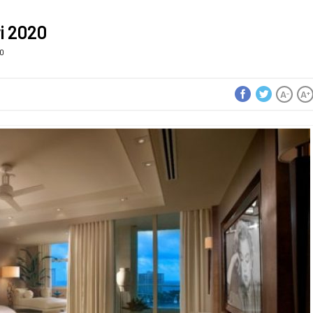
ri 2020
20
A
A
-
+