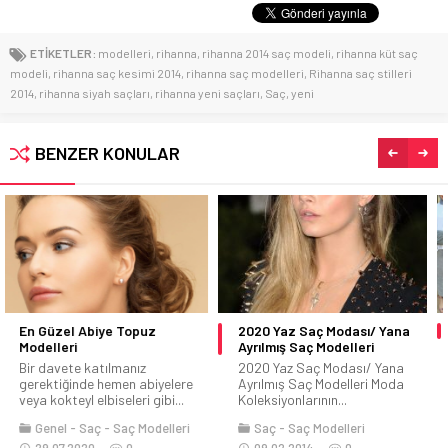
ETİKETLER:
modelleri
,
rihanna
,
rihanna 2014 saç modeli
,
rihanna küt saç
modeli
,
rihanna saç kesimi 2014
,
rihanna saç modelleri
,
Rihanna saç stilleri
2014
,
rihanna siyah saçları
,
rihanna yeni saçları
,
Saç
,
yeni
BENZER KONULAR
2020 Yaz Saç Modası/ Yana
Tesettür Giyim Önerileri
Ayrılmış Saç Modelleri
Merhaba arkadaşlar. Bugün
2020 Yaz Saç Modası/ Yana
sizlere tesettürlü kadınlar için
Ayrılmış Saç Modelleri Moda
tesettür giyim önerileri...
Koleksiyonlarının...
Style Kadın
Tesettür
Saç
Saç Modelleri
28.08.2020
0
09.02.2014
0