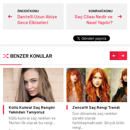
ÖNCEKİ KONU
SONRAKİ KONU
Dantelli Uzun Abiye
Saç Cilası Nedir ve
Gece Elbiseleri
Nasıl Yapılır?
BENZER KONULAR
Küllü Kumral Saç Rengini
Zencefil Saç Rengi Trendi
Yakından Tanıyoruz
Son dönemde saç renkleri
Küllü kumral saç renkleri ve
sürekli olarak
fikirleri İlk olarak bu rengi...
farklılaşmaktadır. Birçok bitki
rengi...