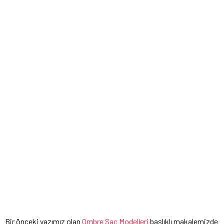
Bir önceki yazımız olan
Ombre Saç Modelleri
başlıklı makalemizde