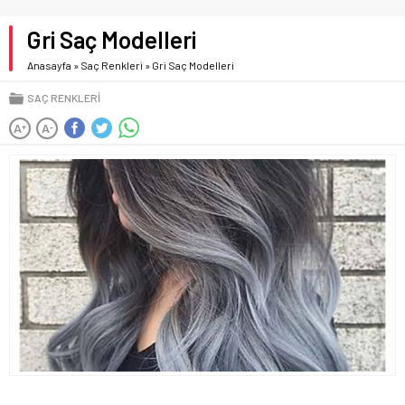
Gri Saç Modelleri
Anasayfa
»
Saç Renkleri
»
Gri Saç Modelleri
SAÇ RENKLERI
A
A
+
-