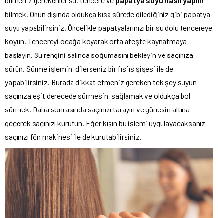
bilmeniz gerekenler su, tencere ve
papatya suyu nasıl yapılır
bilmek. Onun dışında oldukça kısa sürede dilediğiniz gibi papatya
suyu yapabilirsiniz. Öncelikle papatyalarınızı bir su dolu tencereye
koyun. Tencereyi ocağa koyarak orta ateşte kaynatmaya
başlayın. Su rengini salınca soğumasını bekleyin ve saçınıza
sürün. Sürme işlemini dilerseniz bir fısfıs şişesi ile de
yapabilirsiniz. Burada dikkat etmeniz gereken tek şey suyun
saçınıza eşit derecede sürmesini sağlamak ve oldukça bol
sürmek. Daha sonrasında saçınızı tarayın ve güneşin altına
geçerek saçınızı kurutun. Eğer kışın bu işlemi uygulayacaksanız
saçınızı fön makinesi ile de kurutabilirsiniz.