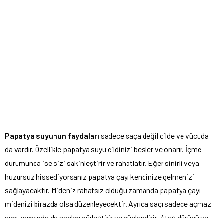
Papatya suyunun faydaları
sadece saça değil cilde ve vücuda
da vardır. Özellikle papatya suyu cildinizi besler ve onarır. İçme
durumunda ise sizi sakinleştirir ve rahatlatır. Eğer sinirli veya
huzursuz hissediyorsanız papatya çayı kendinize gelmenizi
sağlayacaktır. Mideniz rahatsız olduğu zamanda papatya çayı
midenizi birazda olsa düzenleyecektir. Ayrıca saçı sadece açmaz
aynı zamanda da saçları gürleştirir ve güçlendirir. Ateş dürücü ve