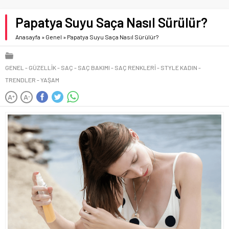
Papatya Suyu Saça Nasıl Sürülür?
Anasayfa
»
Genel
»
Papatya Suyu Saça Nasıl Sürülür?
GENEL
GÜZELLIK
SAÇ
SAÇ BAKIMI
SAÇ RENKLERI
STYLE KADIN
TRENDLER
YAŞAM
A
A
+
-