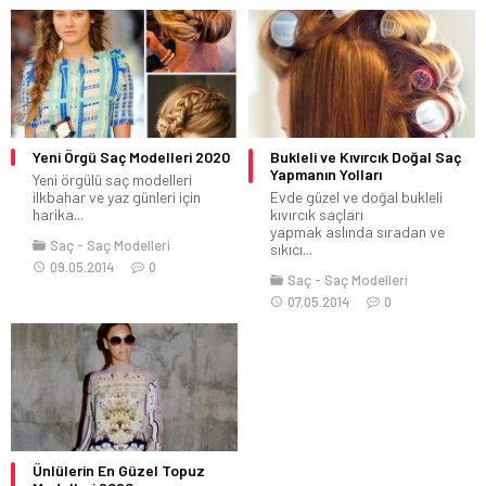
Yeni Örgü Saç Modelleri 2020
Bukleli ve Kıvırcık Doğal Saç
Yapmanın Yolları
Yeni örgülü saç modelleri
ilkbahar ve yaz günleri için
Evde güzel ve doğal bukleli
harika...
kıvırcık saçları
yapmak aslında sıradan ve
Saç
Saç Modelleri
sıkıcı...
09.05.2014
0
Saç
Saç Modelleri
07.05.2014
0
Ünlülerin En Güzel Topuz