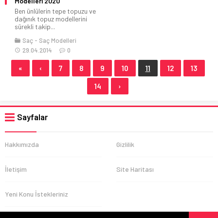
Modelleri 2020
Ben ünlülerin tepe topuzu ve
dağınık topuz modellerini
sürekli takip...
Saç
Saç Modelleri
29.04.2014
0
«
‹
7
8
9
10
11
12
13
14
›
Sayfalar
Hakkımızda
Gizlilik
İletişim
Site Haritası
Yeni Konu İstekleriniz