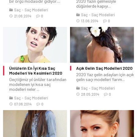
bir örgü modasıdır gidiyor....
2020 Yazın gelmesiyle
düğünlerde kapıyı...
Saç
Saç Modelleri
Saç
Saç Modelleri
21.06.2014
0
13.06.2014
0
Ünlülerin En İyi Kısa Saç
Açık Gelin Saç Modelleri 2020
Modelleri Ve Kesimleri 2020
2020 Yaz gelin adayları için açık
Geçtiğimiz yıl ünlüler tarafından
gelin saçı modelleri Yarım...
modellenen iyi kısa saç
Saç
Saç Modelleri
modelleri neler ...
28.05.2014
0
Saç
Saç Modelleri
07.06.2014
0