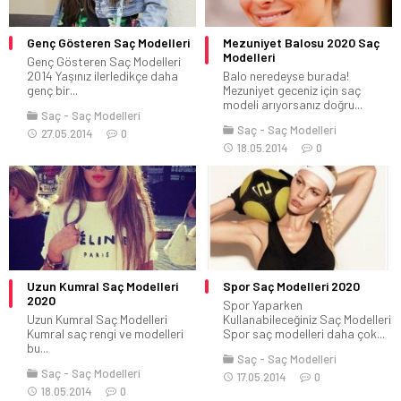
Genç Gösteren Saç Modelleri
Mezuniyet Balosu 2020 Saç
Modelleri
Genç Gösteren Saç Modelleri
2014 Yaşınız ilerledikçe daha
Balo neredeyse burada!
genç bir...
Mezuniyet geceniz için saç
modeli arıyorsanız doğru...
Saç
Saç Modelleri
Saç
Saç Modelleri
27.05.2014
0
18.05.2014
0
Uzun Kumral Saç Modelleri
Spor Saç Modelleri 2020
2020
Spor Yaparken
Uzun Kumral Saç Modelleri
Kullanabileceğiniz Saç Modelleri
Kumral saç rengi ve modelleri
Spor saç modelleri daha çok...
bu...
Saç
Saç Modelleri
Saç
Saç Modelleri
17.05.2014
0
18.05.2014
0