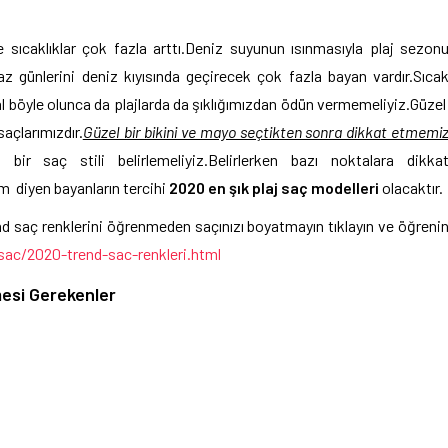
e sıcaklıklar çok fazla arttı.Deniz suyunun ısınmasıyla plaj sezon
z günlerini deniz kıyısında geçirecek çok fazla bayan vardır.Sıca
Hal böyle olunca da plajlarda da şıklığımızdan ödün vermemeliyiz.Güze
açlarımızdır.
Güzel bir bikini ve mayo seçtikten sonra dikkat etmemi
bir saç stili belirlemeliyiz.Belirlerken bazı noktalara dikka
 diyen bayanların tercihi
2020 en şık plaj saç modelleri
olacaktır.
nd saç renklerini öğrenmeden saçınızı boyatmayın tıklayın ve öğreni
ac/2020-trend-sac-renkleri.html
mesi Gerekenler