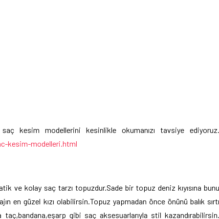
saç kesim modellerini kesinlikle okumanızı tavsiye ediyoruz
c-kesim-modelleri.html
tik ve kolay saç tarzı topuzdur.Sade bir topuz deniz kıyısına bun
jın en güzel kızı olabilirsin.Topuz yapmadan önce önünü balık sırt
 taç,bandana,eşarp gibi saç aksesuarlarıyla stil kazandırabilirsin