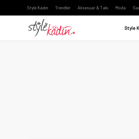
Style Kadın
Trendler
Aksesuar & Takı
Moda
Sa
Style 