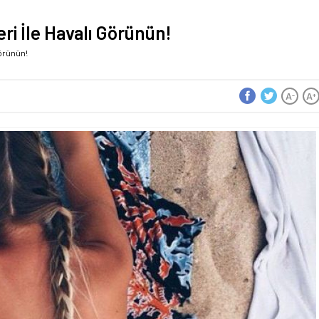
ri İle Havalı Görünün!
Görünün!
A
A
-
+