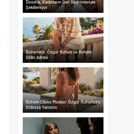
Dossha, Kadınların Geri Bildirimleriyle
Şekilleniyor
u
k
l
z
t
Bohemino: Özgür Ruhun ve Bohem
Stilin Adresi
n
Bohem Elbise Modası: Özgür Ruhunuzu
Stilinize Yansıtın