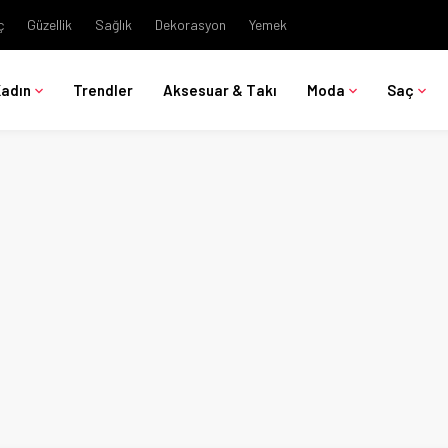
ç
Güzellik
Sağlık
Dekorasyon
Yemek
Kadın
Trendler
Aksesuar & Takı
Moda
Saç