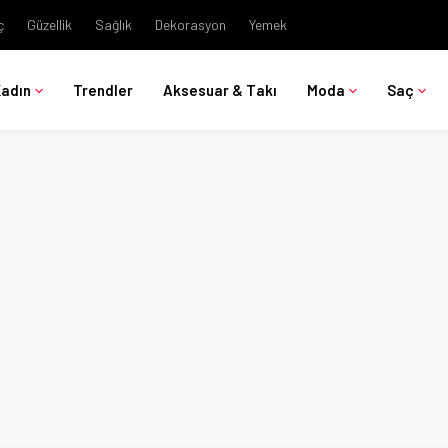
ç
Güzellik
Sağlık
Dekorasyon
Yemek
Kadın
Trendler
Aksesuar & Takı
Moda
Saç