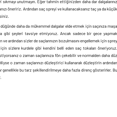
i sıkmayı unutmayın. Eğer tahmin ettiğinizden daha dar dalgalarını
anızı öneririz. Ardından saç spreyi ve kullanacaksanız taç ya da küçü
siniz.
cak düğünde daha da mükemmel dalgalar elde etmek için saçınıza maş
aşa gibi şeyleri tavsiye etmiyoruz. Ancak sadece bir gece yapma
ın ve ardından sizler de saçlarınızın bozulmasını engellemek için spre
için sizlere kurdele gibi kendini belli eden saç tokaları öneriyoruz
k istiyorsanız o zaman saçlarınıza fön çekebilir ve normalden daha dü
elliyse o zaman saçlarınızı düzleştirici kullanarak düzleştirin ardında
ar genellikle bu tarz şekillendirilmeye daha fazla direnç gösterirler. B
.