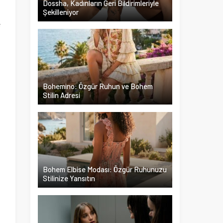
Dossha, Kadınların Geri Bildirimleriyle
Şekilleniyor
e
m
i
a
u
Bohemino: Özgür Ruhun ve Bohem
Stilin Adresi
Bohem Elbise Modası: Özgür Ruhunuzu
Stilinize Yansıtın