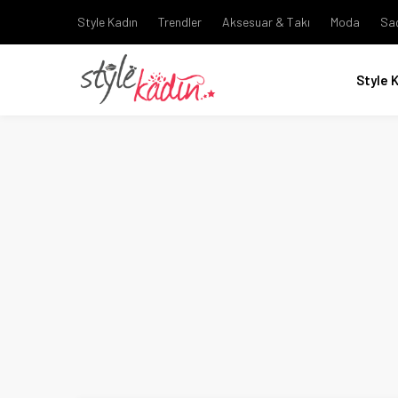
Style Kadın
Trendler
Aksesuar & Takı
Moda
Sa
Style 