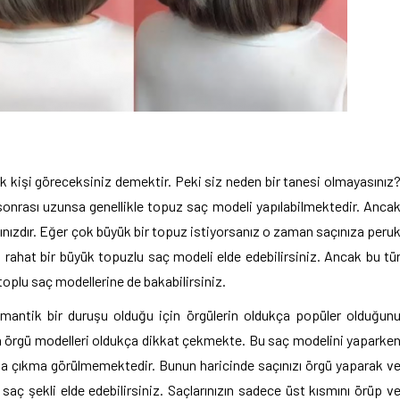
 kişi göreceksiniz demektir. Peki siz neden bir tanesi olmayasınız
 sonrası uzunsa genellikle topuz saç modeli yapılabilmektedir. Anca
nızdır. Eğer çok büyük bir topuz istiyorsanız o zaman saçınıza peru
rahat bir büyük topuzlu saç modeli elde edebilirsiniz. Ancak bu tü
plu saç modellerine de bakabilirsiniz.
mantik bir duruşu olduğu için örgülerin oldukça popüler olduğun
len örgü modelleri oldukça dikkat çekmekte. Bu saç modelini yaparke
açta çıkma görülmemektedir. Bunun haricinde saçınızı örgü yaparak v
saç şekli elde edebilirsiniz. Saçlarınızın sadece üst kısmını örüp v