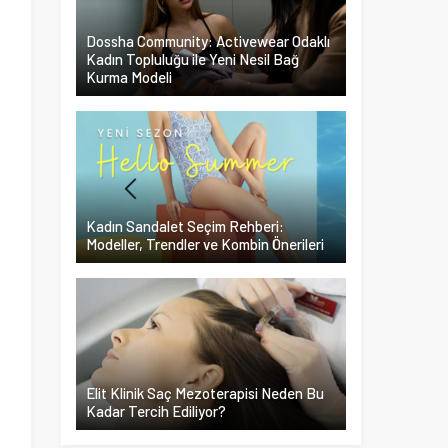
Dossha Community: Activewear Odaklı
Kadın Topluluğu ile Yeni Nesil Bağ
Kurma Modeli
Kadın Sandalet Seçim Rehberi:
Modeller, Trendler ve Kombin Önerileri
ı
n
Elit Klinik Saç Mezoterapisi Neden Bu
a
Kadar Tercih Ediliyor?
i