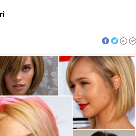
ri
A
A
-
+