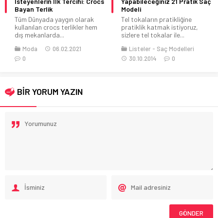
İsteyenlerin İlk Tercihi: Crocs
Yapabileceğiniz 21 Pratik Saç
Bayan Terlik
Modeli
Tüm Dünyada yaygın olarak
Tel tokaların pratikliğine
kullanılan crocs terlikler hem
pratiklik katmak istiyoruz,
dış mekanlarda...
sizlere tel tokalar ile...
Moda
06.02.2021
Listeler
Saç Modelleri
0
30.10.2014
0
BİR YORUM YAZIN