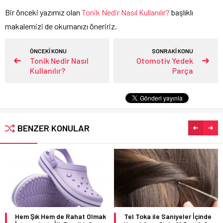
Bir önceki yazımız olan
Tonik Nedir Nasıl Kullanılır?
başlıklı
makalemizi de okumanızı öneririz.
ÖNCEKİ KONU
SONRAKİ KONU
Tonik Nedir Nasıl
Otomotiv Yedek
Kullanılır?
Parça
BENZER KONULAR
Hem Şık Hem de Rahat Olmak
Tel Toka ile Saniyeler İçinde