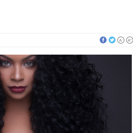
A
A
-
+