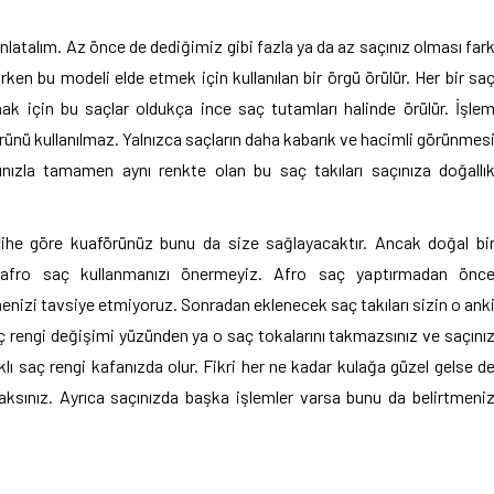
atalım. Az önce de dediğimiz gibi fazla ya da az saçınız olması far
en bu modeli elde etmek için kullanılan bir örgü örülür. Her bir sa
ak için bu saçlar oldukça ince saç tutamları halinde örülür. İşle
ç ürünü kullanılmaz. Yalnızca saçların daha kabarık ve hacimli görünmes
çınızla tamamen aynı renkte olan bu saç takıları saçınıza doğallı
ercihe göre kuaförünüz bunu da size sağlayacaktır. Ancak doğal bi
 afro saç kullanmanızı önermeyiz. Afro saç yaptırmadan önc
nizi tavsiye etmiyoruz. Sonradan eklenecek saç takıları sizin o ank
aç rengi değişimi yüzünden ya o saç tokalarını takmazsınız ve saçını
klı saç rengi kafanızda olur. Fikri her ne kadar kulağa güzel gelse d
aksınız. Ayrıca saçınızda başka işlemler varsa bunu da belirtmeni