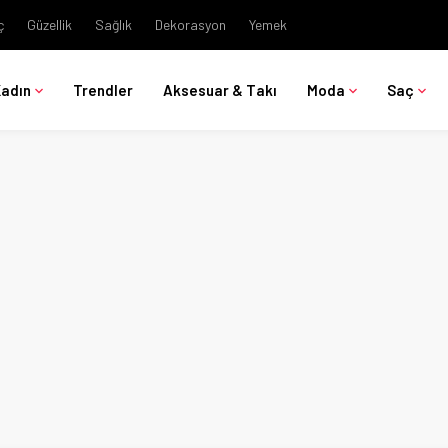
ç
Güzellik
Sağlık
Dekorasyon
Yemek
Kadın
Trendler
Aksesuar & Takı
Moda
Saç