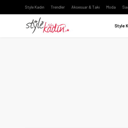
Style Kadın
Trendler
Aksesuar & Takı
Moda
Sa
Style 