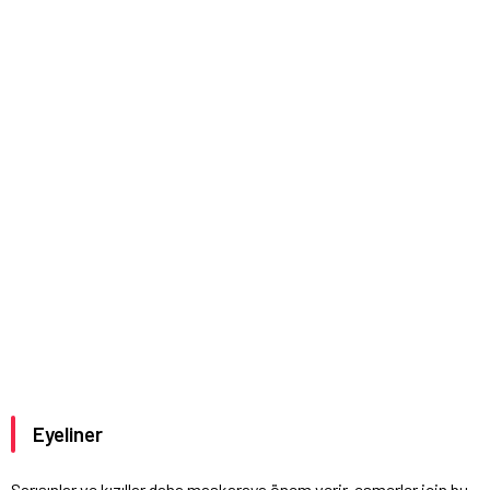
Eyeliner
Sarışınlar ve kızıllar daha maskaraya önem verir, esmerler için bu