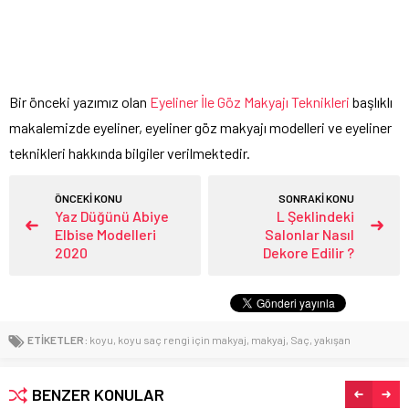
Bir önceki yazımız olan
Eyeliner İle Göz Makyajı Teknikleri
başlıklı
makalemizde eyeliner, eyeliner göz makyajı modelleri ve eyeliner
teknikleri hakkında bilgiler verilmektedir.
ÖNCEKİ KONU
SONRAKİ KONU
Yaz Düğünü Abiye
L Şeklindeki
Elbise Modelleri
Salonlar Nasıl
2020
Dekore Edilir ?
ETİKETLER:
koyu
,
koyu saç rengi için makyaj
,
makyaj
,
Saç
,
yakışan
BENZER KONULAR