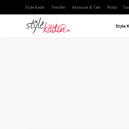
Style Kadın
Trendler
Aksesuar & Takı
Moda
Sa
Style 