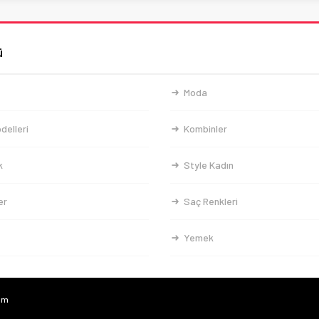
ü
Moda
delleri
Kombinler
k
Style Kadın
er
Saç Renkleri
Yemek
com