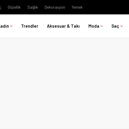
ç
Güzellik
Sağlık
Dekorasyon
Yemek
Kadın
Trendler
Aksesuar & Takı
Moda
Saç