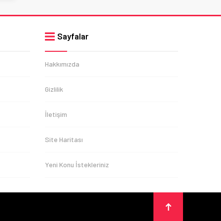
Sayfalar
Hakkımızda
Gizlilik
İletişim
Site Haritası
Yeni Konu İstekleriniz