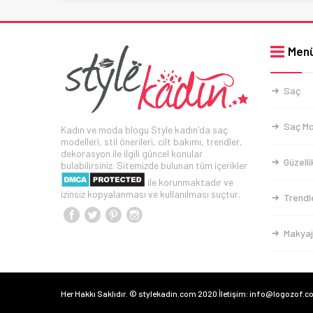
Men
Saç
Saç Mo
Kadın ve moda blogu Style kadın'da saç
modelleri, stil önerileri, cilt bakımı, trendler,
dekorasyon ile ilgili güncel konular
Güzelli
bulabilirsiniz. Sitemizde bulunan tüm içerikler
ile korunmaktadır ve
izinsiz kopyalanması ve kullanılması suçtur.
Trendl
Makyaj
Her Hakkı Saklıdır. © stylekadin.com 2020 İletişim: info@logozof.