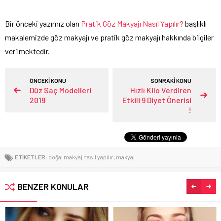
Bir önceki yazımız olan
Pratik Göz Makyajı Nasıl Yapılır?
başlıklı
makalemizde göz makyajı ve pratik göz makyajı hakkında bilgiler
verilmektedir.
ÖNCEKİ KONU
SONRAKİ KONU
Düz Saç Modelleri
Hızlı Kilo Verdiren
2019
Etkili 9 Diyet Önerisi
!
ETİKETLER:
doğal makyaj nasıl yapılır
,
makyaj
BENZER KONULAR