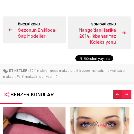
ÖNCEKİ KONU
SONRAKİ KONU
Sezonun En Moda
Mango’dan Harika
Saç Modelleri
2014 İlkbahar Yaz
Koleksiyonu
ETİKETLER:
2014 makyaj
,
gece makyajı
,
ışıltılı gece makyajı
,
makyaj
,
parti
makyajı
,
Parti makyajı nasıl yapılır?
BENZER KONULAR