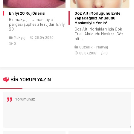
En İyi 20 Ruj Önerisi
Göz Altı Morluğunu Evde
Yapacağınız Ahududu
Bir makyajın tamamlayıcı
Maskesiyle Yenin!
parçası şüphesiz ki rujdur. En İyi
20...
Göz Altı Morlukları İçin Çok
Etkili Ahududu Maskesi Göz
Makyaj
26.04.2020
altı...
0
Güzellik
Makyaj
05.07.2016
0
BİR YORUM YAZIN