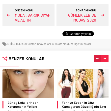
ÖNCEKİ KONU
SONRAKİ KONU
MODA : BAROK SIYAH
GÖMLEK ELBİSE
VE ALTIN
MODASI 2020
ETİKETLER:
çikolatanın faydaları
,
çikolatanın güzelliğe faydaları
BENZER KONULAR
Fahriye Evcen’in Göz
Op. Dr. Leyla Arvas: Burun
Kamaştıran Güzelliğinin Sırrı
dolgusu ile kısa sürede
istenilen sonuca ulaşmak