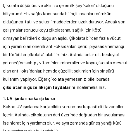
Çikolata düşünün, ve aklınıza gelen ilk şey ‘kalori’ olduğunu
biliyorum! Eh, sağlık konusunda bilinçli insanlar mümkün
olduğunca tatlı ve şekerli maddelerden uzak duruyor. Ancak son
çalışmalar sonucu koyu çikolatanın, sağlık için kötü
olmayan belirtileri olduğu anlaşıldı. Çikolata birden fazla vücut
için yararlı olan önemli anti-oksidanlar içerir. piyasada herhangi
bir tür ‘bitter çikolata’ alabilirsiniz. Aslında onlar cilt besleyici
yeteneğine sahip , vitaminler, mineraller ve koyu çikolata mevcut
olan anti-oksidanlar, hem de güzellik bakımları için bir sürü
kullanımı yapılıyor. Eğer çikolata yemeseniz bile, burada
çikolatanın güzellik için faydaları
nı incelemelisiniz.
1. UV ışınlarına karşı korur
Kakao UV ışınlarına karşı cildin korunması kapasiteli flavanoller,
içerir. Aslında, çikolatanın deri üzerinde doğrudan bir uygulaması
ise hidrat için yardımcı olur, ve aynı zamanda güneş yanığı kürü
için yardımcı olur.kullanılabilir