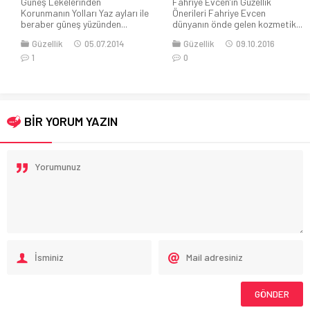
Fahriye Evcen’in Güzellik
mümkün
Önerileri Fahriye Evcen
dünyanın önde gelen kozmetik...
Estetik alanında teknolojinin de
gelişmesiyle ameliyatsız yapılan
Güzellik
09.10.2016
uygulamalar gerek konforlu...
0
Güzellik
07.04.2022
0
BİR YORUM YAZIN