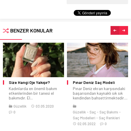
BENZER KONULAR
Size Hangi Oje Yakışır?
Pınar Deniz Saç Modeli
Kadınlarda en önemli bakım
Pınar Deniz ekran karşısındaki
etkenlerinden bir tanesi el
başarısından kaynaklı sık sık
bakımıdır. El...
kendinden bahsettirmektedir....
Güzellik
03.05.2020
0
Güzellik
Saç
Saç Bakımı
Saç Modelleri
Saç Renkleri
02.05.2022
0