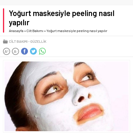
Yoğurt maskesiyle peeling nasıl
yapılır
Anasayfa
»
Cilt Bakımı
»
Yoğurt maskesiyle peeling nasıl yapılır
CILT BAKIMI
GÜZELLIK
A
A
+
-