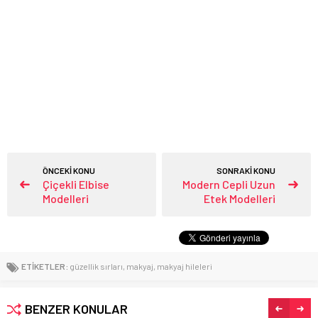
ÖNCEKİ KONU
SONRAKİ KONU
Çiçekli Elbise
Modern Cepli Uzun
Modelleri
Etek Modelleri
ETİKETLER:
güzellik sırları
,
makyaj
,
makyaj hileleri
BENZER KONULAR