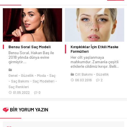
Bensu Soral Saç Modeli
Kırışıklıklar İçin Etkili Maske
H
Formülleri
Bensu Soral, Hakan Baş ile
19
2018 yılında dünya evine
Her cilt yaşlanmaya
20
girmiştir....
mahkumdur. Zamanla çeşitli
İs
etkilerle cildimiz kırışır. Belli...
Cilt Bakımı
Güzellik
Genel
Güzellik
Moda
Saç
Ge
06.03.2016
2
Saç Bakımı
Saç Modelleri
Saç Renkleri
Sa
01.05.2022
0
BİR YORUM YAZIN