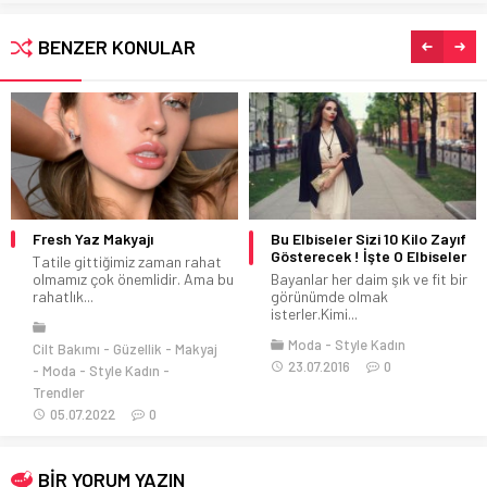
BENZER KONULAR
Fresh Yaz Makyajı
Bu Elbiseler Sizi 10 Kilo Zayıf
Gösterecek ! İşte O Elbiseler
Tatile gittiğimiz zaman rahat
olmamız çok önemlidir. Ama bu
Bayanlar her daim şık ve fit bir
rahatlık...
görünümde olmak
isterler.Kimi...
Moda
Style Kadın
Cilt Bakımı
Güzellik
Makyaj
23.07.2016
0
Moda
Style Kadın
Trendler
05.07.2022
0
BİR YORUM YAZIN