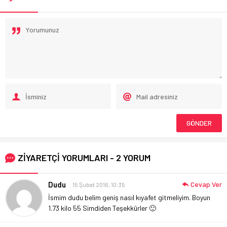
ZİYARETÇİ YORUMLARI - 2 YORUM
Dudu
Cevap Ver
15 Şubat 2016, 10:35
İsmim dudu belim geniş nasıl kıyafet gitmeliyim. Boyun
1.73 kilo 55
Simdiden Teşekkürler 🙂