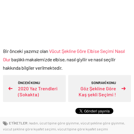
Bir önceki yazımız olan
Vücut Şekline Göre Elbise Seçimi Nasıl
Olur
başlıklı makalemizde elbise, nasıl giyilir ve nasıl seçilir
hakkında bilgiler verilmektedir.
ÖNCEKİ KONU
SONRAKİ KONU
2020 Yaz Trendleri
Göz Şekline Göre
(Sokakta)
Kaş şekli Seçimi !
ETİKETLER:
kadın
,
ücut tipine göre giyinme
,
vücut şekline göre giyinme
,
vücut şekline göre kıyafet seçimi
,
vücut tipine göre kıyafet seçimi