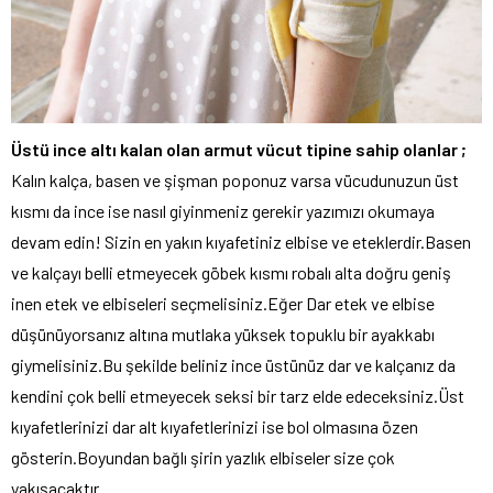
Üstü ince altı kalan olan armut vücut tipine sahip olanlar ;
Kalın kalça, basen ve şişman poponuz varsa vücudunuzun üst
kısmı da ince ise nasıl giyinmeniz gerekir yazımızı okumaya
devam edin! Sizin en yakın kıyafetiniz elbise ve eteklerdir.Basen
ve kalçayı belli etmeyecek göbek kısmı robalı alta doğru geniş
inen etek ve elbiseleri seçmelisiniz.Eğer Dar etek ve elbise
düşünüyorsanız altına mutlaka yüksek topuklu bir ayakkabı
giymelisiniz.Bu şekilde beliniz ince üstünüz dar ve kalçanız da
kendini çok belli etmeyecek seksi bir tarz elde edeceksiniz.Üst
kıyafetlerinizi dar alt kıyafetlerinizi ise bol olmasına özen
gösterin.Boyundan bağlı şirin yazlık elbiseler size çok
yakışacaktır.