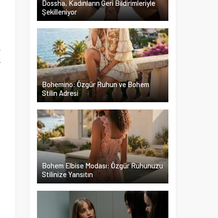
Dossha, Kadınların Geri Bildirimleriyle
Şekilleniyor
e
r
a
Bohemino: Özgür Ruhun ve Bohem
l
Stilin Adresi
.
n
ı
i
Bohem Elbise Modası: Özgür Ruhunuzu
Stilinize Yansıtın
.