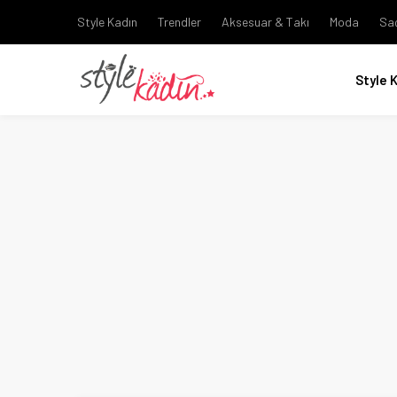
Style Kadın
Trendler
Aksesuar & Takı
Moda
Sa
Style 