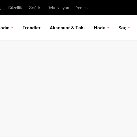
ç
Güzellik
Sağlık
Dekorasyon
Yemek
Kadın
Trendler
Aksesuar & Takı
Moda
Saç