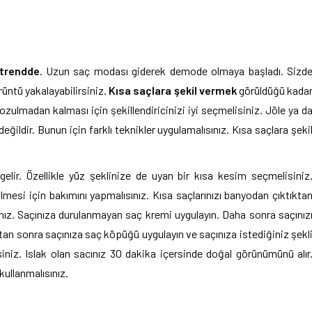
 trendde
. Uzun saç modası giderek demode olmaya başladı. Sizd
örüntü yakalayabilirsiniz.
Kısa saçlara şekil vermek
görüldüğü kada
bozulmadan kalması için şekillendiricinizi iyi seçmelisiniz. Jöle ya d
ğildir. Bunun için farklı teknikler uygulamalısınız. Kısa saçlara şeki
gelir. Özellikle yüz şeklinize de uyan bir kısa kesim seçmelisiniz
mesi için bakımını yapmalısınız. Kısa saçlarınızı banyodan çıktıkta
ız. Saçınıza durulanmayan saç kremi uygulayın. Daha sonra saçınız
tan sonra saçınıza saç köpüğü uygulayın ve saçınıza istediğiniz şekl
siniz. Islak olan sacınız 30 dakika içersinde doğal görünümünü alır
ullanmalısınız.