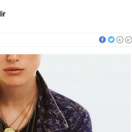
ir
A
A
-
+