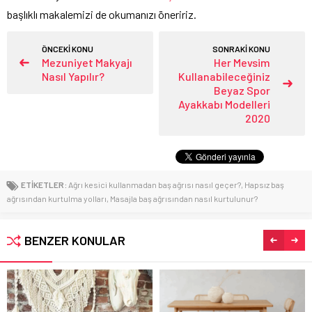
başlıklı makalemizi de okumanızı öneririz.
ÖNCEKİ KONU
SONRAKİ KONU
Mezuniyet Makyajı
Her Mevsim
Nasıl Yapılır?
Kullanabileceğiniz
Beyaz Spor
Ayakkabı Modelleri
2020
ETİKETLER:
Ağrı kesici kullanmadan baş ağrısı nasıl geçer?
,
Hapsız baş
ağrısından kurtulma yolları
,
Masajla baş ağrısından nasıl kurtulunur?
BENZER KONULAR