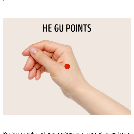
Bu simetrik noktalar başparmağı ve işaret parmağı arasında elin