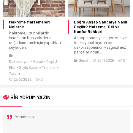
Makrome Malzemeleri
Doğru Ahşap Sandalye Nasıl
Nelerdir
Seçilir? Malzeme, Stil ve
Konfor Rehberi
Makrome, uzun yıllardır
insanların boş vakitlerini
Ahşap sandalyeler, estetik ve
değerlendirmek için yaptıkları
fonksiyonel açıdan ev
şeylerden...
dekorasyonunun vazgeçilmez
parçalarından...
Genel
28.11.2025
0
Dekorasyon
Genel
Örgü &
Elişi
Style Kadın
Trendler
Yaşam
25.07.2022
0
BİR YORUM YAZIN