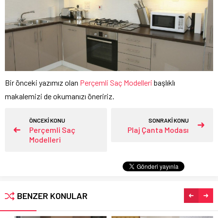
Bir önceki yazımız olan
Perçemli Saç Modelleri
başlıklı
makalemizi de okumanızı öneririz.
ÖNCEKİ KONU
SONRAKİ KONU
Perçemli Saç
Plaj Çanta Modası
Modelleri
BENZER KONULAR