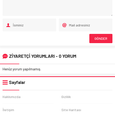
ZİYARETÇİ YORUMLARI - 0 YORUM
Henüz yorum yapılmamış.
Sayfalar
Hakkımızda
Gizlilik
İletişim
Site Haritası