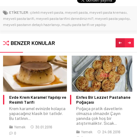
ETİKETLER:
çilekli meyveli pasta
,
meyveli pasta
,
meyveli pasta kreması
,
meyveli pasta tarifi
,
meyveli pasta tarifini denediniz mi?
,
meyveli pasta yapılışı
,
meyveli pastanın detaylı hazırlanışı
,
muzlu pasta tarifi ve yapılışı
BENZER KONULAR
Enfes Bir Lezzet Pastahane
Hindistan Cevizli Leziz Havuç
Poğaçası
Topları Malzemeleri ve Tarifi
Poğaça pratik davetlerin
Hindistan cevizi havuç toplarını
olmazsa olmazıdır.Çayın
yiyenlerin kesinlikle içinde havuç
yanında çok hoş bir
olduğunu anlamayacakları...
atıştırmalıktır. Sıcak...
Yemek
07.03.2016
Yemek
24.06.2016
3