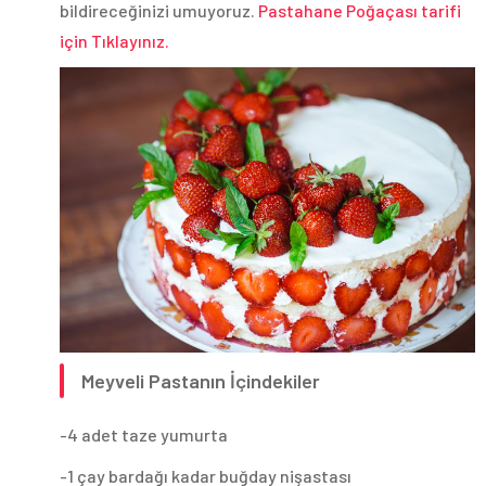
bildireceğinizi umuyoruz.
Pastahane Poğaçası tarifi
için Tıklayınız.
Meyveli Pastanın İçindekiler
-4 adet taze yumurta
-1 çay bardağı kadar buğday nişastası