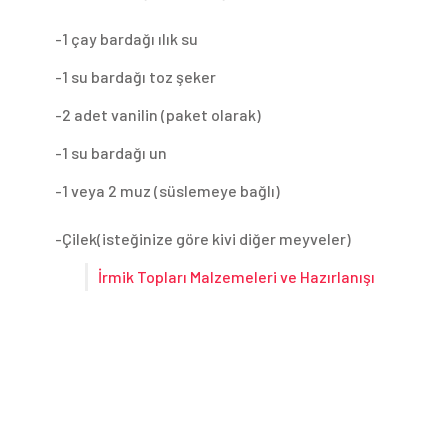
-1 çay bardağı ılık su
-1 su bardağı toz şeker
-2 adet vanilin (paket olarak)
-1 su bardağı un
-1 veya 2 muz (süslemeye bağlı)
-Çilek(isteğinize göre kivi diğer meyveler)
İrmik Topları Malzemeleri ve Hazırlanışı