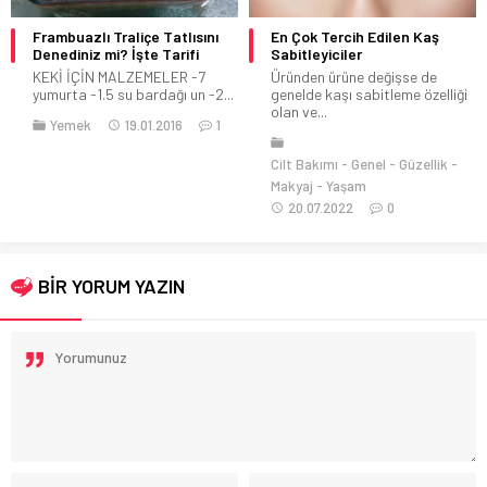
Frambuazlı Traliçe Tatlısını
En Çok Tercih Edilen Kaş
Denediniz mi? İşte Tarifi
Sabitleyiciler
KEKİ İÇİN MALZEMELER -7
Üründen ürüne değişse de
yumurta -1.5 su bardağı un -2...
genelde kaşı sabitleme özelliği
olan ve...
Yemek
19.01.2016
1
Cilt Bakımı
Genel
Güzellik
Makyaj
Yaşam
20.07.2022
0
BİR YORUM YAZIN