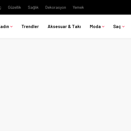
ç
Güzellik
Sağlık
Dekorasyon
Yemek
Kadın
Trendler
Aksesuar & Takı
Moda
Saç