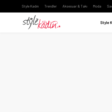
Style Kadın
Trendler
Aksesuar & Takı
Moda
Sa
Style 