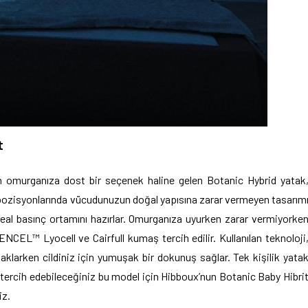
t
n omurganıza dost bir seçenek haline gelen Botanic Hybrid yatak
u pozisyonlarında vücudunuzun doğal yapısına zarar vermeyen tasarım
ideal basınç ortamını hazırlar. Omurganıza uyurken zarar vermiyorke
NCEL™ Lyocell ve Cairfull kumaş tercih edilir. Kullanılan teknoloji
saklarken cildiniz için yumuşak bir dokunuş sağlar. Tek kişilik yata
e tercih edebileceğiniz bu model için Hibboux’nun Botanic Baby Hibri
iz.