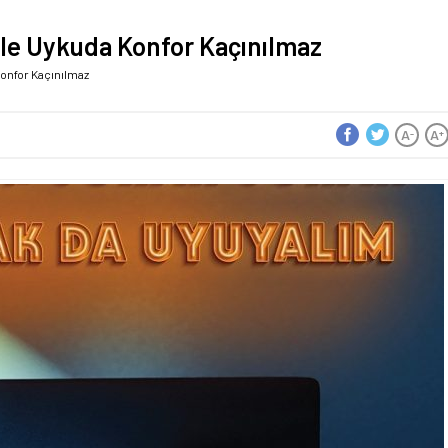
ile Uykuda Konfor Kaçınılmaz
Konfor Kaçınılmaz
A
A
-
+