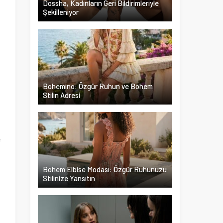
Dossha, Kadınların Geri Bildirimleriyle
Şekilleniyor
n
p
n
Bohemino: Özgür Ruhun ve Bohem
Stilin Adresi
a
z
e
t
Bohem Elbise Modası: Özgür Ruhunuzu
Stilinize Yansıtın