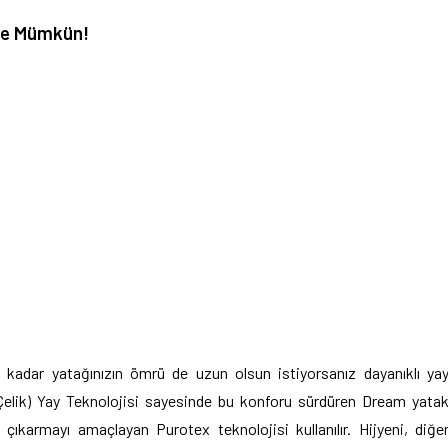
 ile Mümkün!
 kadar yatağınızın ömrü de uzun olsun istiyorsanız dayanıklı ya
ş Çelik) Yay Teknolojisi sayesinde bu konforu sürdüren Dream yata
ıkarmayı amaçlayan Purotex teknolojisi kullanılır. Hijyeni, diğe