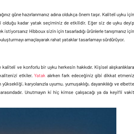
ınız güne hazırlanmanız adına oldukça önem taşır. Kaliteli uyku içi
 olduğu kadar yatak seçiminiz de etkilidir. Eğer siz de uyku deyi
stiyorsanız Hibboux sizin için tasarladığı ürünlerle tanışmanız içi
 buluşturmayı amaçlayarak rahat yataklar tasarlamayı sürdürüyor.
kaliteli ve konforlu bir uyku herkesin hakkıdır. Kişisel alışkanlıklar
alitenizi etkiler.
Yatak
alırken fark edeceğiniz gibi dikkat etmeni
yüksekliği, karyolanızla uyumu, yumuşaklığı, dayanıklılığı ve elbett
arasındadır. Unutmayın ki hiç kimse çalışacağı ya da keyifli vaki