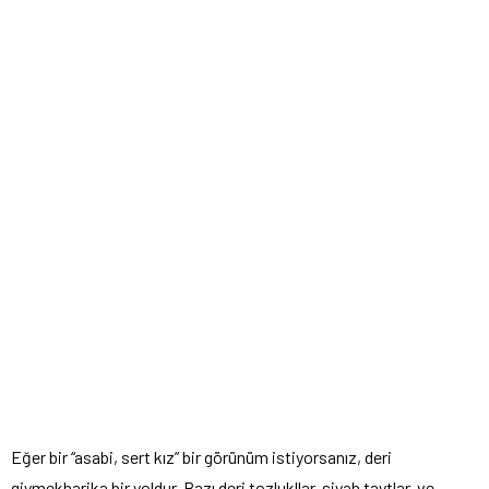
Eğer bir “asabi, sert kız” bir görünüm istiyorsanız, deri
giymekharika bir yoldur. Bazı deri tozlukllar, siyah taytlar ve