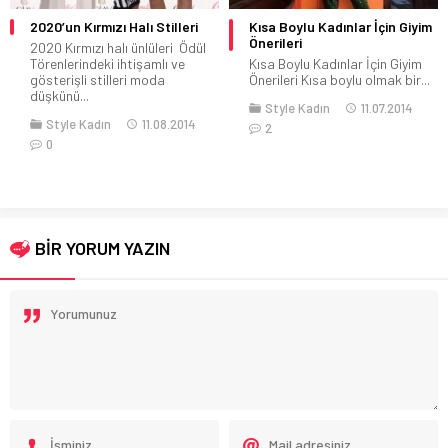
Kısa Boylu Kadınlar İçin Giyim
Spor ve Şık Kombinler Yaratan
Önerileri
Adidas Terrex
Kısa Boylu Kadınlar İçin Giyim
Yenilikçi teknoloji anlayışı ile
Önerileri Kısa boylu olmak bir...
üretilen Adidas Terrex ile
rahatlıkla zorlu...
Style Kadın
11.07.2014
2
Genel
Moda
Style Kadın
Trendler
24.02.2023
0
BİR YORUM YAZIN