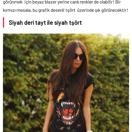
görünmek için beyaz blazer yerine canlı renkler de olabilir! Bir
kırmızı mesala, bu grafik desenli tşört üzerinde şık görünecektir!
Siyah deri tayt ile siyah tşört