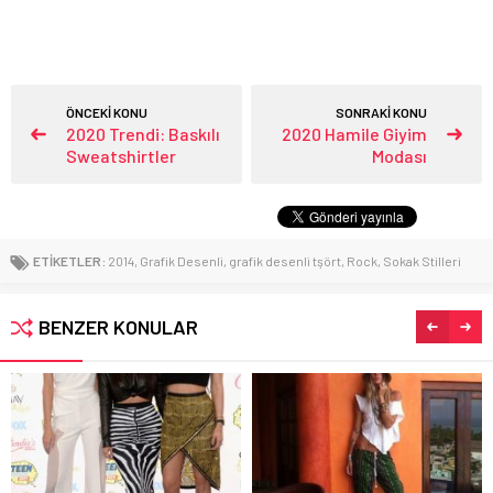
ÖNCEKİ KONU
SONRAKİ KONU
2020 Trendi: Baskılı
2020 Hamile Giyim
Sweatshirtler
Modası
ETİKETLER:
2014
,
Grafik Desenli
,
grafik desenli tşört
,
Rock
,
Sokak Stilleri
BENZER KONULAR