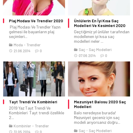
Plaj Modası Ve Trendler 2020
Ünlülerin En İyi Kısa Saç
Modelleri Ve Kesimleri 2020
Plaj Modası Ve Trendler Yazın
gelmesi ile bayanların plaj
Geçtiğimiz yıl ünlüler tarafından
seçimleri...
modellenen iyi kısa saç
modelleri neler ...
Moda
Trendler
Saç
Saç Modelleri
21.06.2014
0
07.06.2014
0
Tayt Trendi Ve Kombinleri
Mezuniyet Balosu 2020 Saç
Modelleri
2019 Yaz Tayt Trendi Ve
Kombinleri Tayt trendi özellikle
Balo neredeyse burada!
2...
Mezuniyet geceniz için saç
modeli arıyorsanız doğru...
Kombinler
Trendler
Saç
Saç Modelleri
31.05.2014
0