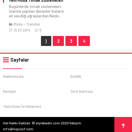
Yeni Moda Tırnak Süslemeleri
Bugünlerde tırnak süslemeleri,
üzerine yapılan desenler kızların
en sevdiği uğraşlardan.Nede...
Moda
Trendler
13.03.2014
0
1
2
3
4
Sayfalar
Hakkımızda
Gizlilik
İletişim
Site Haritası
Yeni Konu İstekleriniz
Her Hakkı Saklıdır. © stylekadin.com 2020 İletişim:
info@logozof.com