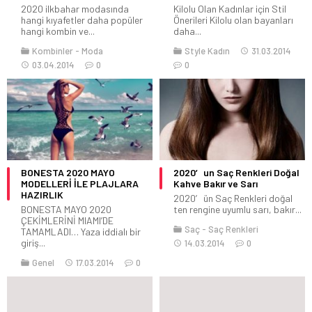
2020 ilkbahar modasında
Kilolu Olan Kadınlar için Stil
hangi kıyafetler daha popüler
Önerileri Kilolu olan bayanları
hangi kombin ve...
daha...
Kombinler
Moda
Style Kadın
31.03.2014
03.04.2014
0
0
BONESTA 2020 MAYO
2020′ un Saç Renkleri Doğal
MODELLERİ İLE PLAJLARA
Kahve Bakır ve Sarı
HAZIRLIK
2020′ ün Saç Renkleri doğal
BONESTA MAYO 2020
ten rengine uyumlu sarı, bakır...
ÇEKİMLERİNİ MIAMI’DE
Saç
Saç Renkleri
TAMAMLADI… Yaza iddialı bir
giriş...
14.03.2014
0
Genel
17.03.2014
0