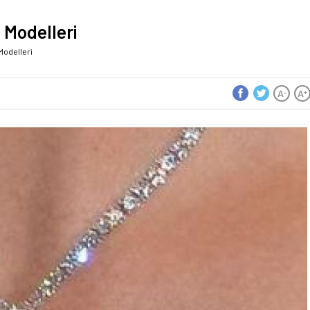
 Modelleri
Modelleri
A
A
-
+