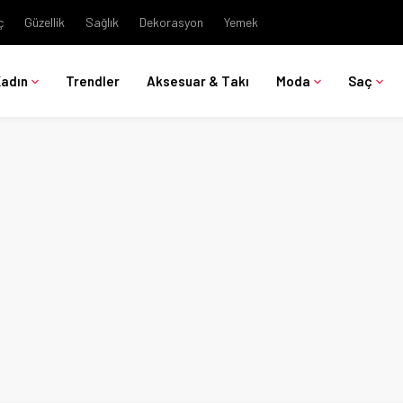
ç
Güzellik
Sağlık
Dekorasyon
Yemek
Kadın
Trendler
Aksesuar & Takı
Moda
Saç