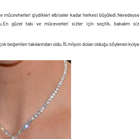
e mücevherleri giydikleri elbiseler kadar herkesi büyüledi.Neredeys
u.En güzel takı ve müceverleri sizler için seçtik, bakalım si
çok beğenilen takılarından oldu.15 milyon doları olduğu söylenen koly