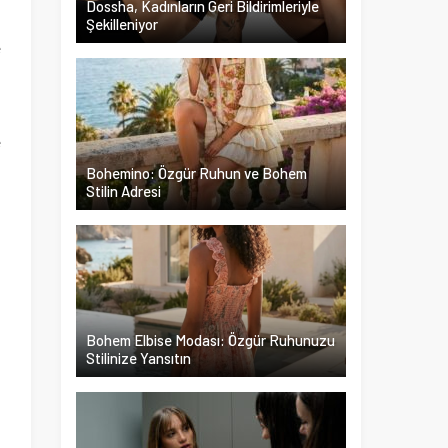
Dossha, Kadınların Geri Bildirimleriyle
Şekilleniyor
e
z
e
Bohemino: Özgür Ruhun ve Bohem
Stilin Adresi
Bohem Elbise Modası: Özgür Ruhunuzu
Stilinize Yansıtın