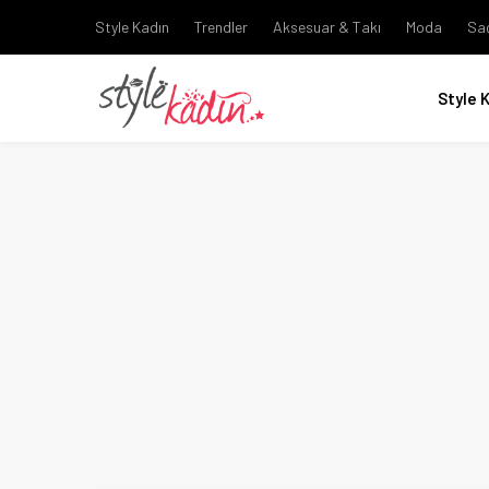
Style Kadın
Trendler
Aksesuar & Takı
Moda
Sa
Style 