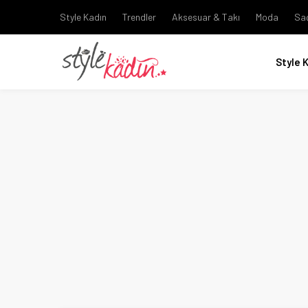
Style Kadın
Trendler
Aksesuar & Takı
Moda
Sa
Style 