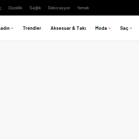
ç
Güzellik
Sağlık
Dekorasyon
Yemek
Kadın
Trendler
Aksesuar & Takı
Moda
Saç