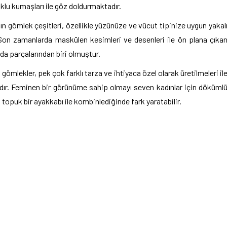
klu kumaşları ile göz doldurmaktadır.
dın gömlek çeşitleri, özellikle yüzünüze ve vücut tipinize uygun yakal
 Son zamanlarda maskülen kesimleri ve desenleri ile ön plana çıka
a parçalarından biri olmuştur.
ömlekler, pek çok farklı tarza ve ihtiyaca özel olarak üretilmeleri il
adır. Feminen bir görünüme sahip olmayı seven kadınlar için döküml
opuk bir ayakkabı ile kombinlediğinde fark yaratabilir.