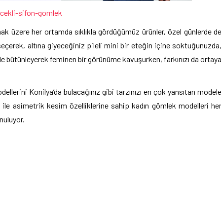
cekli-sifon-gomlek
lmak üzere her ortamda sıklıkla gördüğümüz ürünler, özel günlerde d
eçerek, altına giyeceğiniz pileli mini bir eteğin içine soktuğunuzda
ile bütünleyerek feminen bir görünüme kavuşurken, farkınızı da ortay
ellerini Konilya’da bulacağınız gibi tarzınızı en çok yansıtan model
 ile asimetrik kesim özelliklerine sahip kadın gömlek modelleri he
nuluyor.