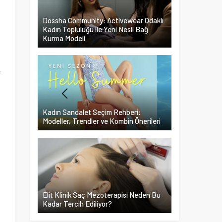
Dossha Community: Activewear Odaklı
ı
Kadın Topluluğu ile Yeni Nesil Bağ
n
Kurma Modeli
e
ü
Kadın Sandalet Seçim Rehberi:
Modeller, Trendler ve Kombin Önerileri
Elit Klinik Saç Mezoterapisi Neden Bu
Kadar Tercih Ediliyor?