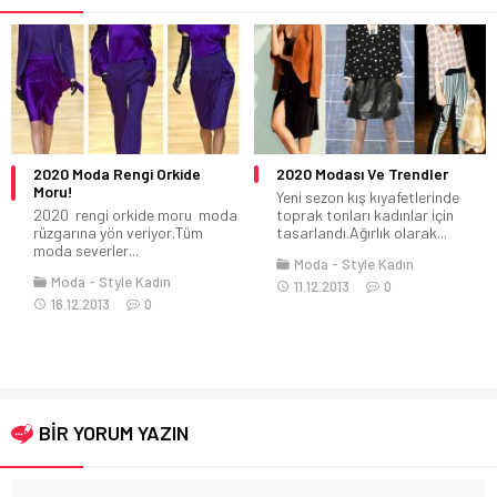
2020 Moda Rengi Orkide
2020 Modası Ve Trendler
Moru!
Yeni sezon kış kıyafetlerinde
2020 rengi orkide moru moda
toprak tonları kadınlar için
rüzgarına yön veriyor.Tüm
tasarlandı.Ağırlık olarak...
moda severler...
Moda
Style Kadın
Moda
Style Kadın
11.12.2013
0
16.12.2013
0
BİR YORUM YAZIN