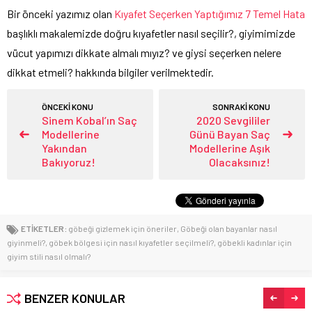
Bir önceki yazımız olan
Kıyafet Seçerken Yaptığımız 7 Temel Hata
başlıklı makalemizde doğru kıyafetler nasıl seçilir?, giyimimizde
vücut yapımızı dikkate almalı mıyız? ve giysi seçerken nelere
dikkat etmeli? hakkında bilgiler verilmektedir.
ÖNCEKİ KONU
SONRAKİ KONU
Sinem Kobal’ın Saç
2020 Sevgililer
Modellerine
Günü Bayan Saç
Yakından
Modellerine Aşık
Bakıyoruz!
Olacaksınız!
ETİKETLER:
göbeği gizlemek için öneriler
,
Göbeği olan bayanlar nasıl
giyinmeli?
,
göbek bölgesi için nasıl kıyafetler seçilmeli?
,
göbekli kadınlar için
giyim stili nasıl olmalı?
BENZER KONULAR