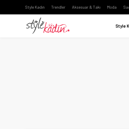
Style Kadın
Trendler
Aksesuar & Takı
Moda
Sa
Style 