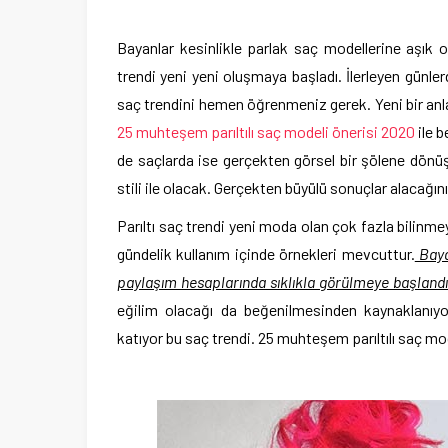
Bayanlar kesinlikle parlak saç modellerine aşık ol
trendi yeni yeni oluşmaya başladı. İlerleyen günle
saç trendini hemen öğrenmeniz gerek. Yeni bir anl
25 muhteşem parıltılı saç modeli önerisi 2020
ile b
de saçlarda ise gerçekten görsel bir şölene dönüşü
stili ile olacak. Gerçekten büyülü sonuçlar alacağını
Parıltı saç trendi yeni moda olan çok fazla bilinme
gündelik kullanım içinde örnekleri mevcuttur.
Baya
paylaşım hesaplarında sıklıkla görülmeye başlandı.
eğilim olacağı da beğenilmesinden kaynaklanıyo
katıyor bu saç trendi. 25 muhteşem parıltılı saç mo