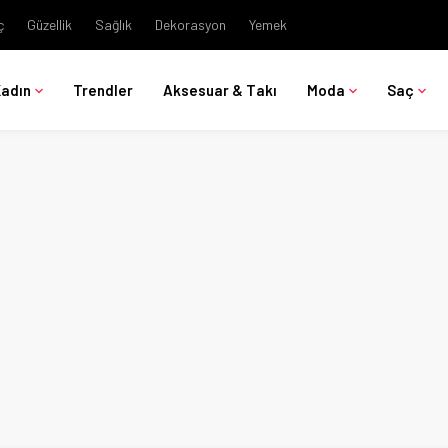
ç
Güzellik
Sağlık
Dekorasyon
Yemek
Kadın
Trendler
Aksesuar & Takı
Moda
Saç