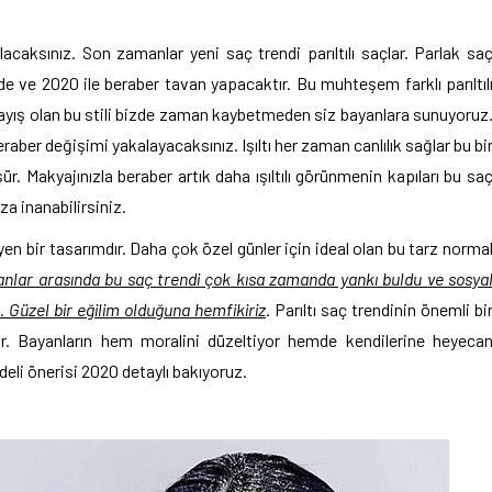
acaksınız. Son zamanlar yeni saç trendi parıltılı saçlar. Parlak sa
rde ve 2020 ile beraber tavan yapacaktır. Bu muhteşem farklı parıltıl
ayış olan bu stili bizde zaman kaybetmeden siz bayanlara sunuyoruz
eraber değişimi yakalayacaksınız. Işıltı her zaman canlılık sağlar bu bi
r. Makyajınızla beraber artık daha ışıltılı görünmenin kapıları bu sa
za inanabilirsiniz.
yen bir tasarımdır. Daha çok özel günler için ideal olan bu tarz norma
nlar arasında bu saç trendi çok kısa zamanda yankı buldu ve sosya
 Güzel bir eğilim olduğuna hemfikiriz
. Parıltı saç trendinin önemli bi
r. Bayanların hem moralini düzeltiyor hemde kendilerine heyeca
deli önerisi 2020 detaylı bakıyoruz.