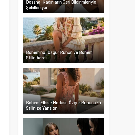
Dossha, Kadınların Geri Bildirimleriyle
Şekilleniyor
ç
ı
.
r
ç
Bohemino: Özgür Ruhun ve Bohem
Stilin Adresi
l
l
r
n
Bohem Elbise Modası: Özgür Ruhunuzu
Stilinize Yansıtın