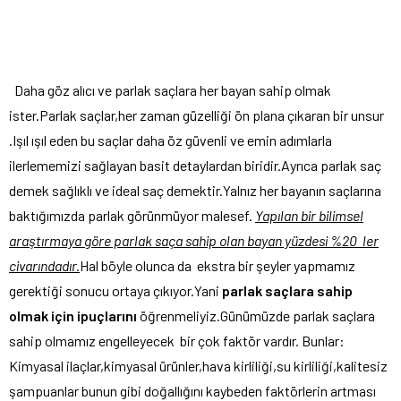
Daha göz alıcı ve parlak saçlara her bayan sahip olmak
ister.Parlak saçlar,her zaman güzelliği ön plana çıkaran bir unsur
.Işıl ışıl eden bu saçlar daha öz güvenli ve emin adımlarla
ilerlememizi sağlayan basit detaylardan biridir.Ayrıca parlak saç
demek sağlıklı ve ideal saç demektir.Yalnız her bayanın saçlarına
baktığımızda parlak görünmüyor malesef.
Yapılan bir bilimsel
araştırmaya göre parlak saça sahip olan bayan yüzdesi %20 ler
civarındadır.
Hal böyle olunca da ekstra bir şeyler yapmamız
gerektiği sonucu ortaya çıkıyor.Yani
parlak saçlara sahip
olmak için ipuçlarını
öğrenmeliyiz.Günümüzde parlak saçlara
sahip olmamız engelleyecek bir çok faktör vardır. Bunlar:
Kimyasal ilaçlar,kimyasal ürünler,hava kirliliği,su kirliliği,kalitesiz
şampuanlar bunun gibi doğallığını kaybeden faktörlerin artması