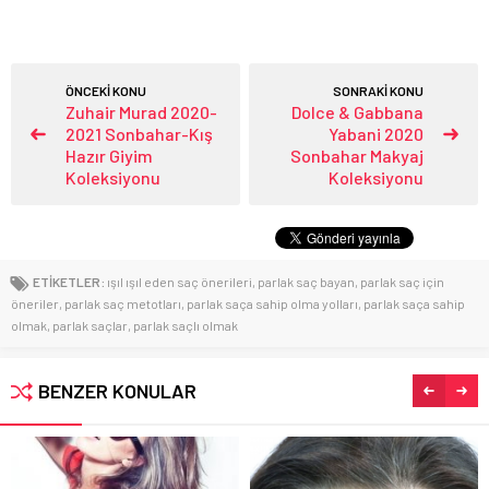
ÖNCEKİ KONU
SONRAKİ KONU
Zuhair Murad 2020-
Dolce & Gabbana
2021 Sonbahar-Kış
Yabani 2020
Hazır Giyim
Sonbahar Makyaj
Koleksiyonu
Koleksiyonu
ETİKETLER:
ışıl ışıl eden saç önerileri
,
parlak saç bayan
,
parlak saç için
öneriler
,
parlak saç metotları
,
parlak saça sahip olma yolları
,
parlak saça sahip
olmak
,
parlak saçlar
,
parlak saçlı olmak
BENZER KONULAR