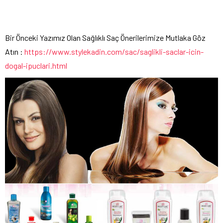
Bir Önceki Yazımız Olan Sağlıklı Saç Önerilerimize Mutlaka Göz
Atın :
https://www.stylekadin.com/sac/saglikli-saclar-icin-
dogal-ipuclari.html