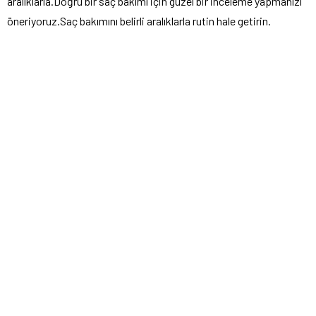
aralıklarla.Doğru bir saç bakımı için güzel bir inceleme yapmanızı
öneriyoruz.Saç bakımını belirli aralıklarla rutin hale getirin.