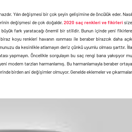
lmazdır. Yılın değişmesi bir çok şeyin gelişimine de öncülük eder. Nası
erinin değişmesi de çok doğaldır.
2020 saç renkleri ve fikirleri
siz
 büyük fark yaratacağı önemli bir stilidir. Bunun içinde yeni fikirler
biraz koyu renkleri havanın ısınması ile beraber birazcık daha açı
onunuzu da kesinlikle atlamayın deriz çünkü uyumlu olması şarttır. İll
tası yapmayın. Öncelikle sorgulayın bu saç rengi bana yakışıyor m
r yeni modern tarzları harmanlamış. Bu harmanlamayla beraber ortay
rinde birden ani değişimler olmuyor. Genelde eklemeler ve çıkarmala