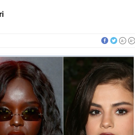
ri
A
A
-
+