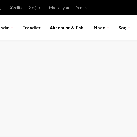
ç
Güzellik
Sağlık
Dekorasyon
Yemek
Kadın
Trendler
Aksesuar & Takı
Moda
Saç