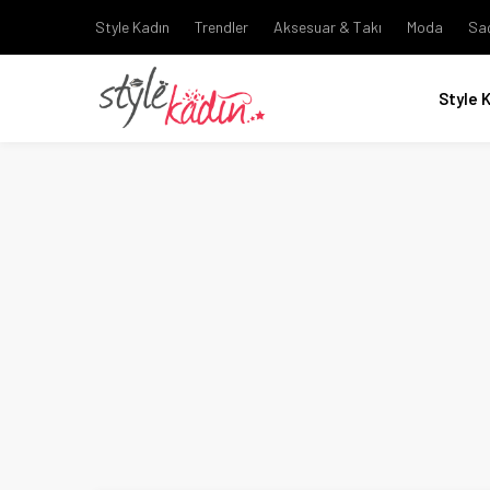
Style Kadın
Trendler
Aksesuar & Takı
Moda
Sa
Style 