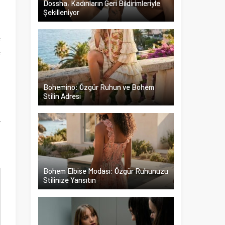
Dossha, Kadınların Geri Bildirimleriyle
Şekilleniyor
l
e
e
k
a
Bohemino: Özgür Ruhun ve Bohem
u
Stilin Adresi
a
r
Bohem Elbise Modası: Özgür Ruhunuzu
Stilinize Yansıtın