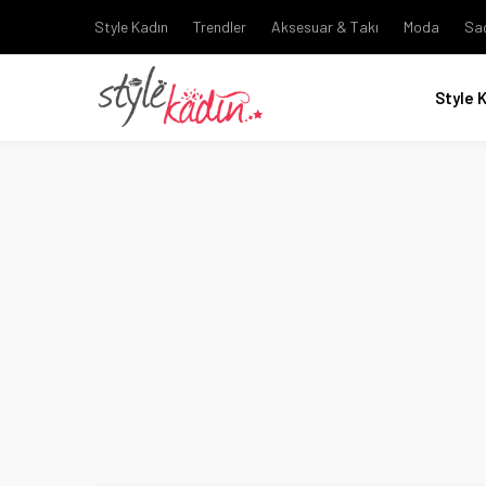
Style Kadın
Trendler
Aksesuar & Takı
Moda
Sa
Style 