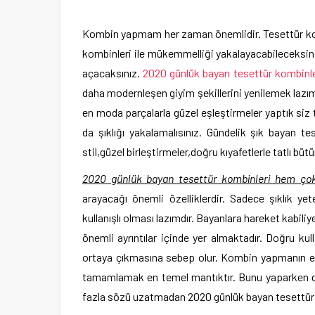
Kombin yapmam her zaman önemlidir. Tesettür komb
kombinleri ile mükemmelliği yakalayacabileceksiniz.
açacaksınız.
2020 günlük bayan tesettür kombinle
daha modernleşen giyim şekillerini yenilemek lazım.
en moda parçalarla güzel eşleştirmeler yaptık siz 
da şıklığı yakalamalısınız. Gündelik şık bayan te
stil,güzel birleştirmeler,doğru kıyafetlerle tatlı bü
2020 günlük bayan tesettür kombinleri hem çok 
arayacağı önemli özelliklerdir. Sadece şıklık yet
kullanışlı olması lazımdır. Bayanlara hareket kabil
önemli ayrıntılar içinde yer almaktadır. Doğru k
ortaya çıkmasına sebep olur. Kombin yapmanın en
tamamlamak en temel mantıktır. Bunu yaparken de b
fazla sözü uzatmadan 2020 günlük bayan tesettür 