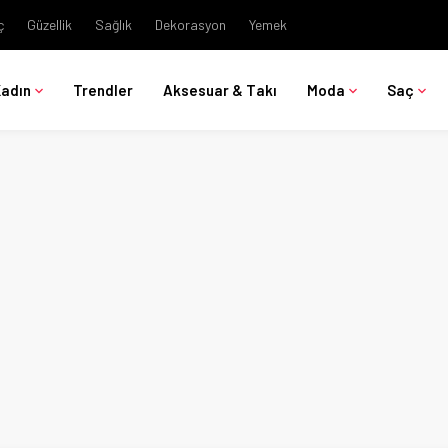
ç
Güzellik
Sağlık
Dekorasyon
Yemek
Kadın
Trendler
Aksesuar & Takı
Moda
Saç