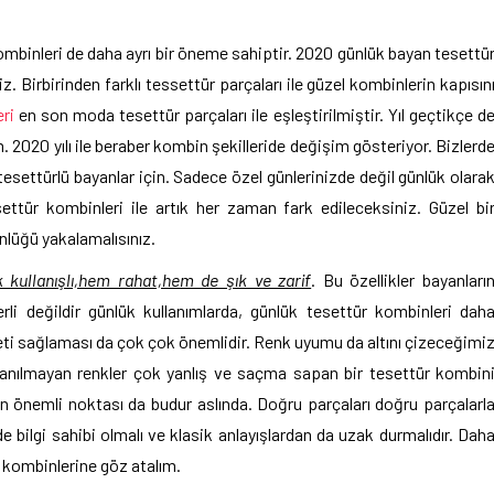
inleri de daha ayrı bir öneme sahiptir. 2020 günlük bayan tesettü
 Birbirinden farklı tessettür parçaları ile güzel kombinlerin kapısın
ri
en son moda tesettür parçaları ile eşleştirilmiştir. Yıl geçtikçe d
 2020 yılı ile beraber kombin şekilleride değişim gösteriyor. Bizlerd
tesettürlü bayanlar için. Sadece özel günlerinizde değil günlük olara
settür kombinleri ile artık her zaman fark edileceksiniz. Güzel bi
tünlüğü yakalamalısınız.
kullanışlı,hem rahat,hem de şık ve zarif
. Bu özellikler bayanları
erli değildir günlük kullanımlarda, günlük tesettür kombinleri dah
iyeti sağlaması da çok çok önemlidir. Renk uyumu da altını çizeceğimi
ullanılmayan renkler çok yanlış ve saçma sapan bir tesettür kombin
 önemli noktası da budur aslında. Doğru parçaları doğru parçalarl
ilgi sahibi olmalı ve klasik anlayışlardan da uzak durmalıdır. Dah
kombinlerine göz atalım.