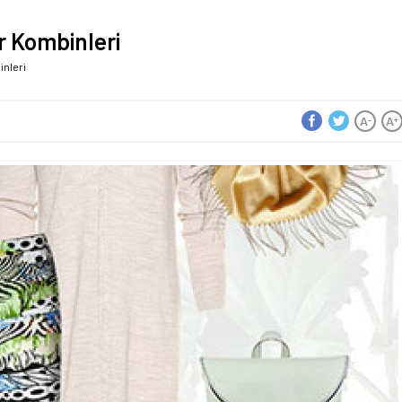
r Kombinleri
inleri
A
A
-
+