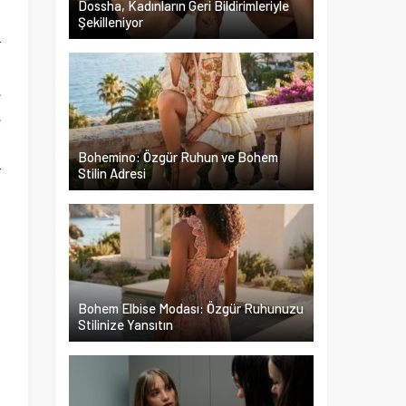
Dossha, Kadınların Geri Bildirimleriyle
Şekilleniyor
r
ı
e
e
k
Bohemino: Özgür Ruhun ve Bohem
r
Stilin Adresi
n
a
z
i
Bohem Elbise Modası: Özgür Ruhunuzu
Stilinize Yansıtın
a
a