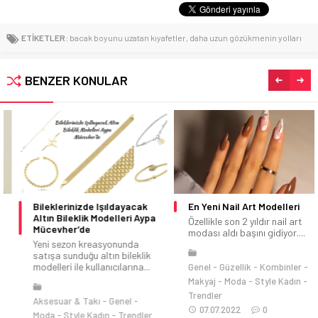
ETİKETLER:
bacak boyunu uzatan kıyafetler
,
daha uzun gözükmenin yolları
BENZER KONULAR
Bileklerinizde Işıldayacak
En Yeni Nail Art Modelleri
Altın Bileklik Modelleri Aypa
Özellikle son 2 yıldır nail art
Mücevher’de
modası aldı başını gidiyor....
Yeni sezon kreasyonunda
satışa sunduğu altın bileklik
modelleri ile kullanıcılarına...
Genel
Güzellik
Kombinler
Makyaj
Moda
Style Kadın
Trendler
Aksesuar & Takı
Genel
07.07.2022
0
Moda
Style Kadın
Trendler